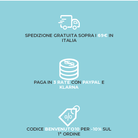
SPEDIZIONE GRATUITA SOPRA I
69€
IN
ITALIA
PAGA IN
3 RATE
CON
PAYPAL
E
KLARNA
CODICE
BENVENUTO10
PER
-10%
SUL
1° ORDINE