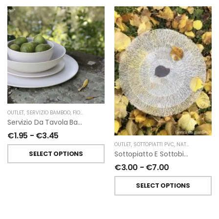
OUTLET
,
SERVIZIO BAMBOO
,
FIORIRA' UN GIARDINO
Servizio Da Tavola Bamboo Colore Crema
€
1.95
-
€
3.45
OUTLET
,
SOTTOPIATTI PVC
,
NATALE
,
FIORIRA'
SELECT OPTIONS
Sottopiatto E Sottobicchiere In Pvc Intrecciato Argento Di Fiorirà Un Giardino
€
3.00
-
€
7.00
SELECT OPTIONS