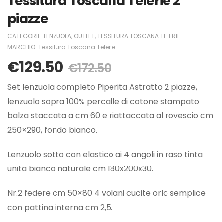
Tessitura Toscana Telerie 2
piazze
CATEGORIE:
LENZUOLA
,
OUTLET
,
TESSITURA TOSCANA TELERIE
MARCHIO:
Tessitura Toscana Telerie
€
129.50
€
172.50
Set lenzuola completo Piperita Astratto 2 piazze,
lenzuolo sopra 100% percalle di cotone stampato
balza staccata a cm 60 e riattaccata al rovescio cm
250×290, fondo bianco.
Lenzuolo sotto con elastico ai 4 angoli in raso tinta
unita bianco naturale cm 180x200x30.
Nr.2 federe cm 50×80 4 volani cucite orlo semplice
con pattina interna cm 2,5.