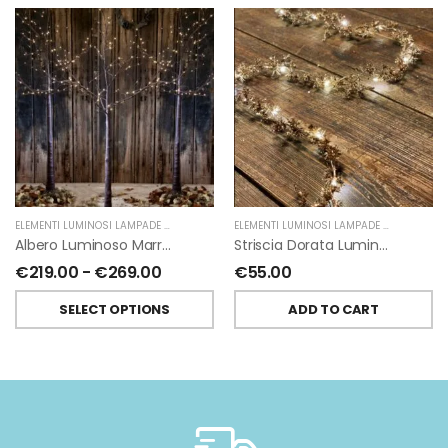
ELEMENTI LUMINOSI LAMPADE E LED
,
NATALE
,
FIORIRA' UN GIARDINO
ELEMENTI LUMINOSI LAMPADE E LED
,
NATAL
Albero Luminoso Marrone Interno-Esterno Di Fiorirà Un Giardino
Striscia Dorata Luminosa 20 Led Usb Powerbank 180 Cm
€
219.00
-
€
269.00
€
55.00
SELECT OPTIONS
ADD TO CART