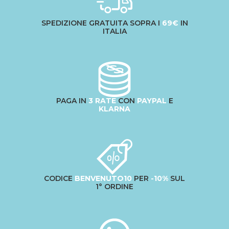
SPEDIZIONE GRATUITA SOPRA I
69€
IN
ITALIA
PAGA IN
3 RATE
CON
PAYPAL
E
KLARNA
CODICE
BENVENUTO10
PER
-10%
SUL
1° ORDINE