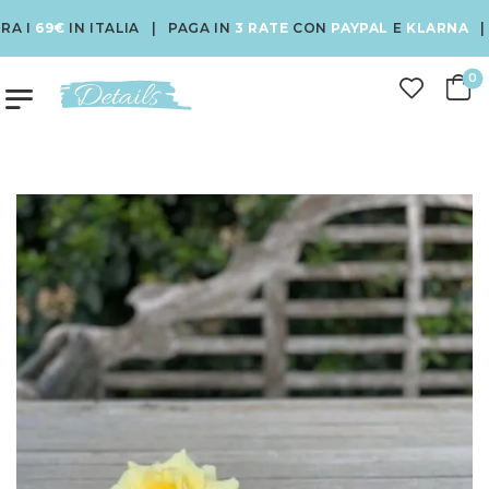
I
69€
IN ITALIA | PAGA IN
3 RATE
CON
PAYPAL
E
KLARNA
| USA
0