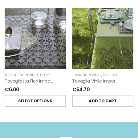
TOVAGLIETTE IN VINILE
,
FIORIRA' UN GIARDINO
TOVAGLIE IN VINILE
,
FIORIRA' UN GIARDINO
Tovaglietta Fiori Impermeabile Vinile Morbida Di Fiorirà Un Giardino
Tovaglia Vinile Impermeabile Pizzo Verde Di Fiorirà Un Giardino
€
6.00
€
54.70
SELECT OPTIONS
ADD TO CART