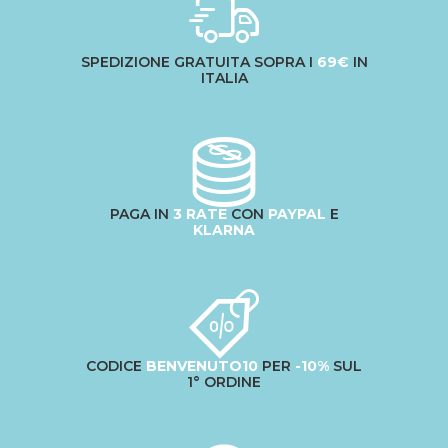
SPEDIZIONE GRATUITA SOPRA I
69€
IN
ITALIA
PAGA IN
3 RATE
CON
PAYPAL
E
KLARNA
CODICE
BENVENUTO10
PER
-10%
SUL
1° ORDINE