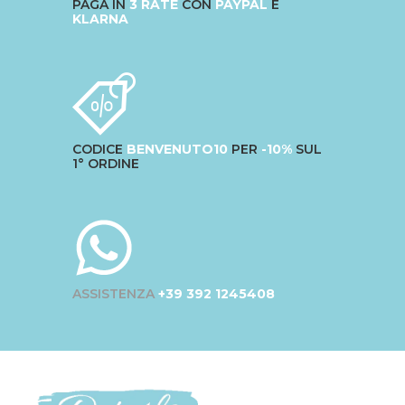
PAGA IN
3 RATE
CON
PAYPAL
E
KLARNA
CODICE
BENVENUTO10
PER
-10%
SUL
1° ORDINE
ASSISTENZA
+39 392 1245408