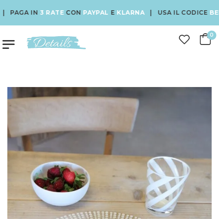
PAGA IN
3 RATE
CON
PAYPAL
E
KLARNA
| USA IL CODICE
BENVE
0