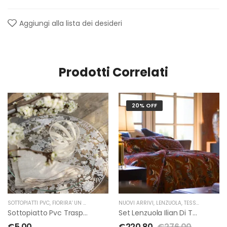
Aggiungi alla lista dei desideri
Prodotti Correlati
20% OFF
SOTTOPIATTI PVC
,
FIORIRA' UN GIARDINO
NUOVI ARRIVI
,
LENZUOLA
,
TESSITURA TOSCANA TELERIE
Sottopiatto Pvc Trasparente Floreale Bianco Di Fiorirà Un Giardino
Set Lenzuola Ilian Di Tessitura Toscana Telerie 2 Piazze
€
5.00
€
220.80
€
276.00