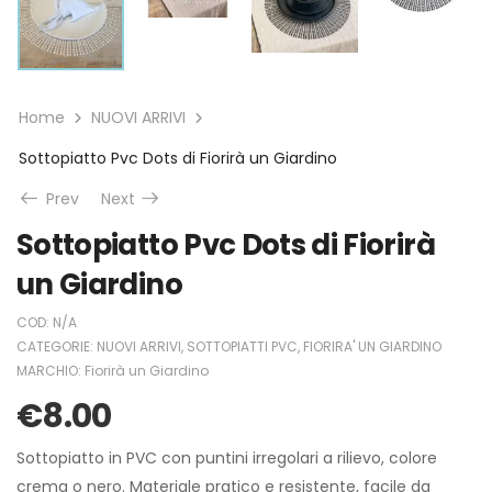
Home
NUOVI ARRIVI
Sottopiatto Pvc Dots di Fiorirà un Giardino
Prev
Next
Sottopiatto Pvc Dots di Fiorirà
un Giardino
COD:
N/A
CATEGORIE:
NUOVI ARRIVI
,
SOTTOPIATTI PVC
,
FIORIRA' UN GIARDINO
MARCHIO:
Fiorirà un Giardino
€
8.00
Sottopiatto in PVC con puntini irregolari a rilievo, colore
crema o nero. Materiale pratico e resistente, facile da