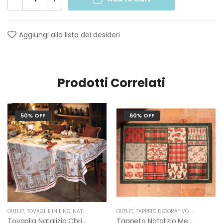
Aggiungi alla lista dei desideri
Prodotti Correlati
50% OFF
60% OFF
OUTLET
,
TOVAGLIE IN LINO
,
NATALE
,
TESSITURA TOSCANA TELERIE
OUTLET
,
TAPPETO DECORATIVO
,
NATALE
,
TES
Tovaglia Natalizia Christmas Shopping In Lino Di Tessitura Toscana Telerie
Tappeto Natalizio Medley Di Tessitura Toscana Telerie