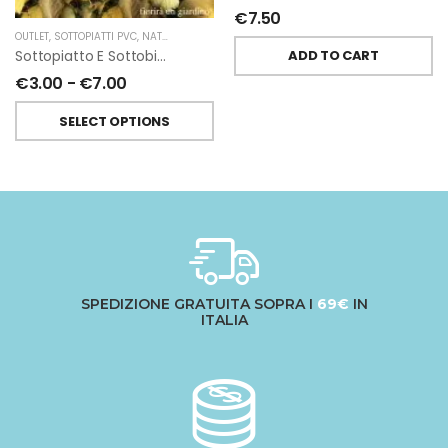
€
7.50
OUTLET
,
SOTTOPIATTI PVC
,
NATALE
,
FIORIRA' UN GIARDINO
ADD TO CART
Sottopiatto E Sottobicchiere In Pvc Intrecciato Argento Di Fiorirà Un Giardino
€
3.00
-
€
7.00
SELECT OPTIONS
SPEDIZIONE GRATUITA SOPRA I
69€
IN
ITALIA