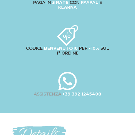
PAGA IN
3 RATE
CON
PAYPAL
E
KLARNA
CODICE
BENVENUTO10
PER
-10%
SUL
1° ORDINE
ASSISTENZA
+39 392 1245408