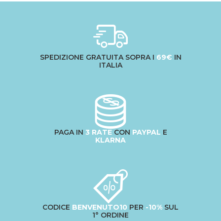
SPEDIZIONE GRATUITA SOPRA I
69€
IN
ITALIA
PAGA IN
3 RATE
CON
PAYPAL
E
KLARNA
CODICE
BENVENUTO10
PER
-10%
SUL
1° ORDINE