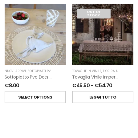
OUT OF
STOCK
NUOVI ARRIVI
,
SOTTOPIATTI PVC
,
FIORIRA' UN GIARDINO
TOVAGLIE IN VINILE
,
FIORIRA' UN GIARDINO
Sottopiatto Pvc Dots Di Fiorirà Un Giardino
Tovaglia Vinile Impermeabile Pizzo Colore Marrone Chiaro Di Fiorirà Un Giardino
€
8.00
€
45.50
-
€
54.70
SELECT OPTIONS
LEGGI TUTTO