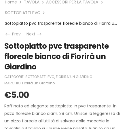
Home
TAVOLA
ACCESSORI PER LA TAVOLA
SOTTOPIATTI PVC
Sottopiatto pvc trasparente floreale bianco di Fiorirà un Giardino
Prev
Next
Sottopiatto pvc trasparente
floreale bianco di Fiorirà un
Giardino
CATEGORIE:
SOTTOPIATTI PVC
,
FIORIRA' UN GIARDINO
MARCHIO:
Fiorirà un Giardino
€
5.00
Raffinato ed elegante sottopiatto in pvc trasparente in
pizzo floreale bianco diam. 38 cm. Unisce la leggerezza di
un pizzo floreale all’utilità di salvare dalle macchie la
tovaglia o il tavolo sul quale viene posato. Rifinito da un