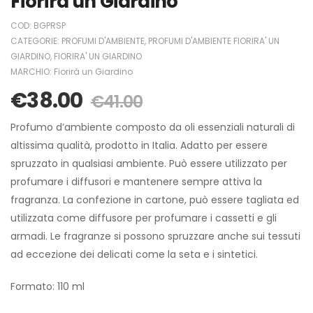
Fiorirà un Giardino
COD:
BGPRSP
CATEGORIE:
PROFUMI D'AMBIENTE
,
PROFUMI D'AMBIENTE FIORIRA' UN
GIARDINO
,
FIORIRA' UN GIARDINO
MARCHIO:
Fiorirà un Giardino
€
38.00
€
41.00
Profumo d’ambiente composto da oli essenziali naturali di
altissima qualità, prodotto in Italia. Adatto per essere
spruzzato in qualsiasi ambiente. Può essere utilizzato per
profumare i diffusori e mantenere sempre attiva la
fragranza. La confezione in cartone, può essere tagliata ed
utilizzata come diffusore per profumare i cassetti e gli
armadi. Le fragranze si possono spruzzare anche sui tessuti
ad eccezione dei delicati come la seta e i sintetici.
Formato: 110 ml