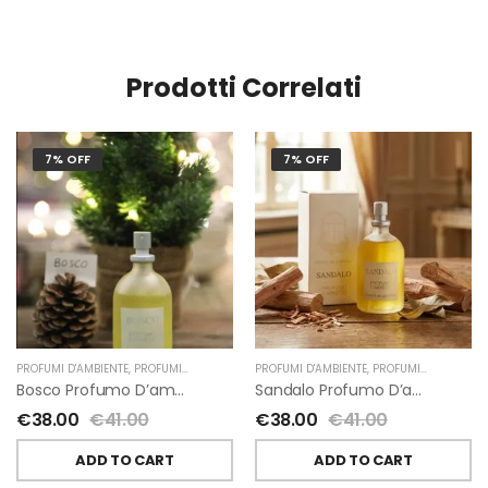
Prodotti Correlati
7% OFF
7% OFF
PROFUMI D'AMBIENTE
,
PROFUMI D'AMBIENTE FIORIRA' UN GIARDINO
PROFUMI D'AMBIENTE
,
,
PROFUMI D'AMBIENTE FIORIRA' UN GIARDINO
NATALE
,
FIORIRA' U
Bosco Profumo D’ambiente Di Fiorirà Un Giardino
Sandalo Profumo D’ambiente Di Fiorirà Un Giardino
€
38.00
€
41.00
€
38.00
€
41.00
ADD TO CART
ADD TO CART