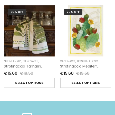
20% OFF
20% OFF
NUOVI ARRIVI
,
CANOVACCI
,
TESSITURA TOSCANA TELERIE
CANOVACCI
,
TESSITURA TOSCANA TELERIE
Strofinaccio Tamarindo In Lino Di Tessitura Toscana Telerie
Strofinaccio Mediterraneo In Lino Di Tessitura Toscana Telerie
€
15.60
€
19.50
€
15.60
€
19.50
SELECT OPTIONS
SELECT OPTIONS