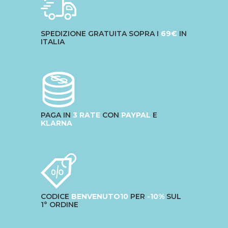
SPEDIZIONE GRATUITA SOPRA I
69€
IN
ITALIA
PAGA IN
3 RATE
CON
PAYPAL
E
KLARNA
CODICE
BENVENUTO10
PER
-10%
SUL
1° ORDINE