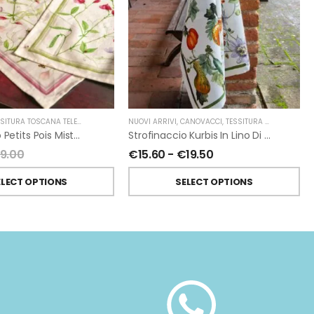
SITURA TOSCANA TELERIE
NUOVI ARRIVI
,
CANOVACCI
,
TESSITURA TOSCANA TELERIE
Strofinaccio Petits Pois Misto Lino Di Tessitura Toscana Telerie
Strofinaccio Kurbis In Lino Di Tessitura Toscana Telerie
19.00
€
15.60
-
€
19.50
ELECT OPTIONS
SELECT OPTIONS