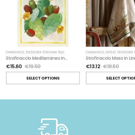
CANOVACCI
,
TESSITURA TOSCANA TELERIE
CANOVACCI
,
OUTLET
,
TESSITURA TOSCAN
Strofinaccio Mediterraneo In Lino Di Tessitura Toscana Telerie
€
15.60
€
19.50
€
13.12
€
18.50
SELECT OPTIONS
SELECT OPTIO