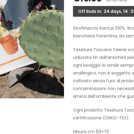
Off Ends In:
24 days, 14 : 0
Strofinaccio Kactus 100% lin
biancheria Fiorentina, da semp
Tessitura Toscana Telerie sce
utilizzata fin dall’antichità p
ogni lavaggio lo rende sempre
anallergico, non è soggetto a 
coltivato senza l’uso di prodo
contaminazioni, non necessità
amica dell’ambiente che guar
Ogni prodotto Tessitura Tosc
certificazione (OEKO-TEX).
Misura cm 50×70