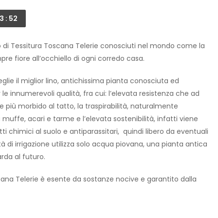
3 : 52
o di Tessitura Toscana Telerie conosciuti nel mondo come la
re fiore all’occhiello di ogni corredo casa.
glie il miglior lino, antichissima pianta conosciuta ed
er le innumerevoli qualità, fra cui: l’elevata resistenza che ad
 più morbido al tatto, la traspirabilità, naturalmente
muffe, acari e tarme e l’elevata sostenibilità, infatti viene
tti chimici al suolo e antiparassitari, quindi libero da eventuali
 di irrigazione utilizza solo acqua piovana, una pianta antica
da al futuro.
ana Telerie è esente da sostanze nocive e garantito dalla