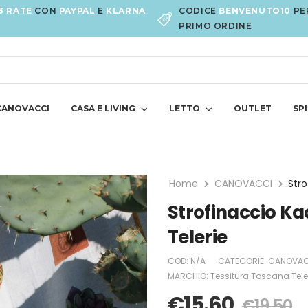
3 RATE
CON
PAYPAL
E
KLARNA
CODICE
BENVENUTO10
PE
PRIMO ORDINE
CANOVACCI
CASA E LIVING
LETTO
OUTLET
SPI
Home
CANOVACCI
Strofinaccio Kac
Telerie
COD:
N/A
CATEGORIE:
CANOVAC
MARCHIO:
Tessitura Toscana Tele
€
15.60
€
19.50