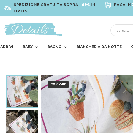
SPEDIZIONE GRATUITA SOPRA I
69€
IN
PAGA IN
ITALIA
ARRIVI
BABY
BAGNO
BIANCHERIA DA NOTTE
20% OFF