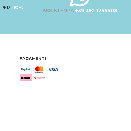
PER
-10%
ASSISTENZA
+39 392 1245408
E
PAGAMENTI