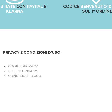
N
3 RATE
CON
PAYPAL
E
CODICE
BENVENUTO10
KLARNA
SUL 1° ORDIN
PRIVACY E CONDIZIONI D'USO
COOKIE PRIVACY
POLICY PRIVACY
CONDIZIONI D'USO