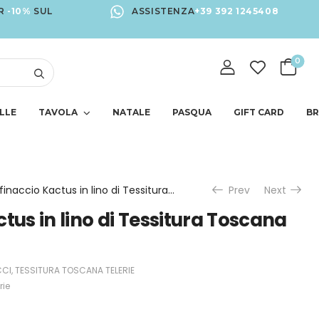
R
-10%
SUL
ASSISTENZA
+39 392 1245408
0
LLE
TAVOLA
NATALE
PASQUA
GIFT CARD
B
Strofinaccio Kactus in lino di Tessitura Toscana Telerie
Prev
Next
tus in lino di Tessitura Toscana
CI
,
TESSITURA TOSCANA TELERIE
rie