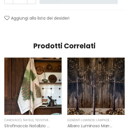
Aggiungi alla lista dei desideri
Prodotti Correlati
CANOVACCI
,
NATALE
,
TESSITURA TOSCANA TELERIE
ELEMENTI LUMINOSI LAMPADE E LED
,
NATAL
Strofinaccio Natalizio Fairy Trees In Lino Di Tessitura Toscana Telerie
Albero Luminoso Marrone Interno-Esterno Di Fiorirà Un Giardino