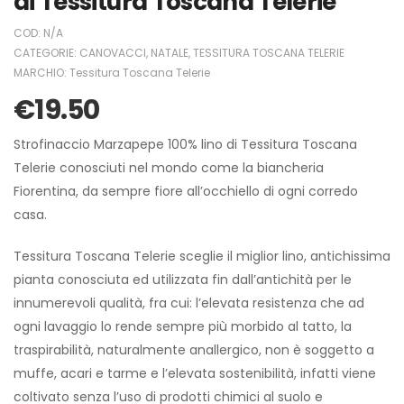
di Tessitura Toscana Telerie
COD:
N/A
CATEGORIE:
CANOVACCI
,
NATALE
,
TESSITURA TOSCANA TELERIE
MARCHIO:
Tessitura Toscana Telerie
€
19.50
Strofinaccio Marzapepe 100% lino di Tessitura Toscana
Telerie conosciuti nel mondo come la biancheria
Fiorentina, da sempre fiore all’occhiello di ogni corredo
casa.
Tessitura Toscana Telerie sceglie il miglior lino, antichissima
pianta conosciuta ed utilizzata fin dall’antichità per le
innumerevoli qualità, fra cui: l’elevata resistenza che ad
ogni lavaggio lo rende sempre più morbido al tatto, la
traspirabilità, naturalmente anallergico, non è soggetto a
muffe, acari e tarme e l’elevata sostenibilità, infatti viene
coltivato senza l’uso di prodotti chimici al suolo e