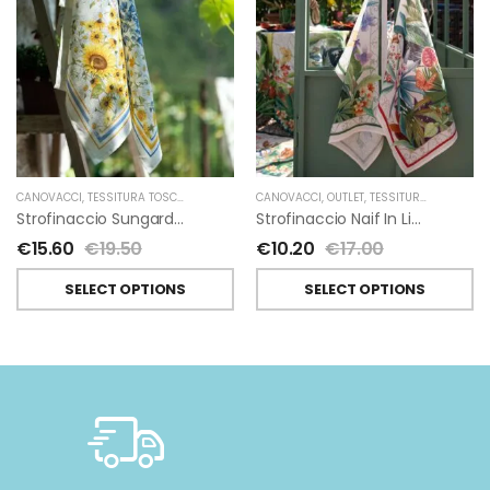
CANOVACCI
,
TESSITURA TOSCANA TELERIE
CANOVACCI
,
OUTLET
,
TESSITURA TOSCANA TELERIE
Strofinaccio Sungarden In Lino Di Tessitura Toscana Telerie
Strofinaccio Naif In Lino Di Tessitura Toscana Telerie
€
15.60
€
19.50
€
10.20
€
17.00
SELECT OPTIONS
SELECT OPTIONS