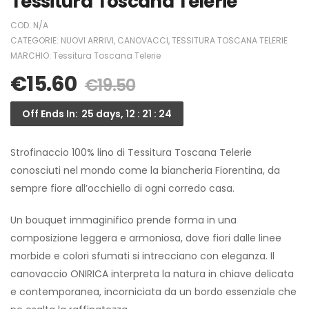
Tessitura Toscana Telerie
COD:
N/A
CATEGORIE:
NUOVI ARRIVI
,
CANOVACCI
,
TESSITURA TOSCANA TELERIE
MARCHIO:
Tessitura Toscana Telerie
€
15.60
€
19.50
Off Ends In:
25 days, 12 : 21 : 24
Strofinaccio 100% lino di Tessitura Toscana Telerie
conosciuti nel mondo come la biancheria Fiorentina, da
sempre fiore all’occhiello di ogni corredo casa.
Un bouquet immaginifico prende forma in una
composizione leggera e armoniosa, dove fiori dalle linee
morbide e colori sfumati si intrecciano con eleganza. Il
canovaccio ONIRICA interpreta la natura in chiave delicata
e contemporanea, incorniciata da un bordo essenziale che