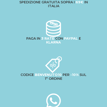
SPEDIZIONE GRATUITA SOPRA I
69€
IN
ITALIA
PAGA IN
3 RATE
CON
PAYPAL
E
KLARNA
CODICE
BENVENUTO10
PER
-10%
SUL
1° ORDINE