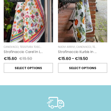
CANOVACCI
,
TESSITURA TOSCANA TELERIE
NUOVI ARRIVI
,
CANOVACCI
,
TESSITURA TOSCANA TELERIE
Strofinaccio Carel In Lino Di Tessitura Toscana Telerie
Strofinaccio Kurbis In Lino Di Tessitura Toscana Telerie
€
15.60
€
19.50
€
15.60
-
€
19.50
SELECT OPTIONS
SELECT OPTIONS