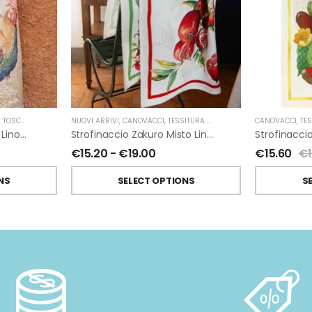
NA TELERIE
NUOVI ARRIVI
,
CANOVACCI
,
TESSITURA TOSCANA TELERIE
CANOVACCI
,
TES
Strofinaccio Roosters In Lino Di Tessitura Toscana Telerie
Strofinaccio Zakuro Misto Lino Di Tessitura Toscana Telerie
€
15.20
-
€
19.00
€
15.60
€
NS
SELECT OPTIONS
S