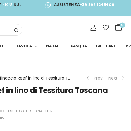
R
-10%
SUL
ASSISTENZA
+39 392 1245408
0
LLE
TAVOLA
NATALE
PASQUA
GIFT CARD
B
Strofinaccio Reef in lino di Tessitura Toscana Telerie
Prev
Next
f in lino di Tessitura Toscana
CI
,
TESSITURA TOSCANA TELERIE
rie