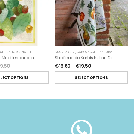
SITURA TOSCANA TELERIE
NUOVI ARRIVI
,
CANOVACCI
,
TESSITURA TOSCANA TELERIE
Strofinaccio Mediterraneo In Lino Di Tessitura Toscana Telerie
Strofinaccio Kurbis In Lino Di Tessitura Toscana Telerie
19.50
€
15.60
-
€
19.50
ELECT OPTIONS
SELECT OPTIONS