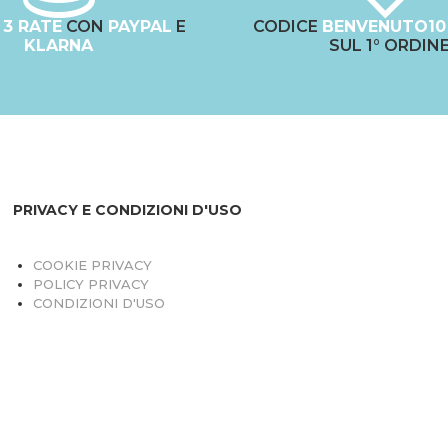
N
3 RATE
CON
PAYPAL
E
CODICE
BENVENUTO10
KLARNA
SUL 1° ORDIN
PRIVACY E CONDIZIONI D'USO
COOKIE PRIVACY
POLICY PRIVACY
CONDIZIONI D'USO