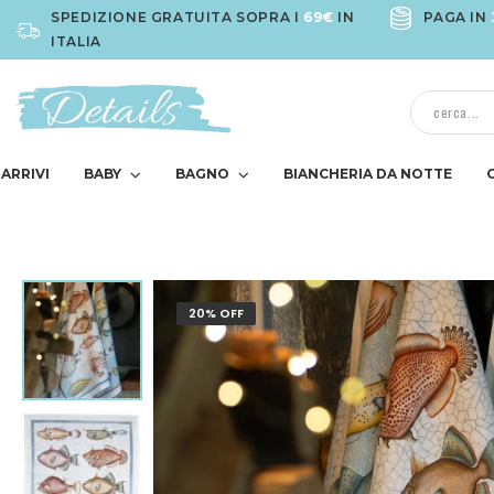
SPEDIZIONE GRATUITA SOPRA I
69€
IN
PAGA IN
ITALIA
ARRIVI
BABY
BAGNO
BIANCHERIA DA NOTTE
20% OFF