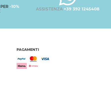
PER
-10%
ASSISTENZA
+39 392 1245408
E
PAGAMENTI