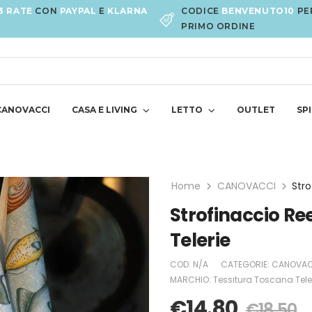
3 RATE
CON
PAYPAL
E
KLARNA
CODICE
BENVENUTO10
PE
PRIMO ORDINE
CANOVACCI
CASA E LIVING
LETTO
OUTLET
SPI
Home
CANOVACCI
Strofinaccio Ree
Telerie
COD:
N/A
CATEGORIE:
CANOVAC
MARCHIO:
Tessitura Toscana Tele
€
14.80
€
18.50