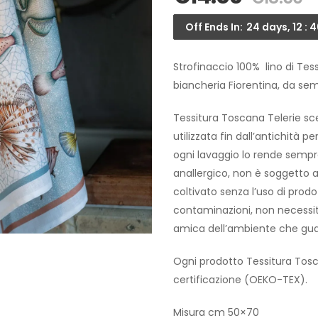
Off Ends In:
24 days, 12 : 4
Strofinaccio 100% lino di Te
biancheria Fiorentina, da semp
Tessitura Toscana Telerie sce
utilizzata fin dall’antichità p
ogni lavaggio lo rende sempre
anallergico, non è soggetto a 
coltivato senza l’uso di prodo
contaminazioni, non necessità
amica dell’ambiente che guar
Ogni prodotto Tessitura Tosc
certificazione (OEKO-TEX).
Misura cm 50×70