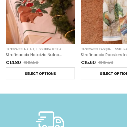
CANOVACCI
,
NATALE
,
TESSITURA TOSCANA TELERIE
CANOVACCI
,
PASQUA
,
TESSITURA TOSCA
Strofinaccio Natalizio Nutnook In Lino Di Tessitura Toscana Telerie
€
14.80
€
18.50
€
15.60
€
19.50
SELECT OPTIONS
SELECT OPTIO