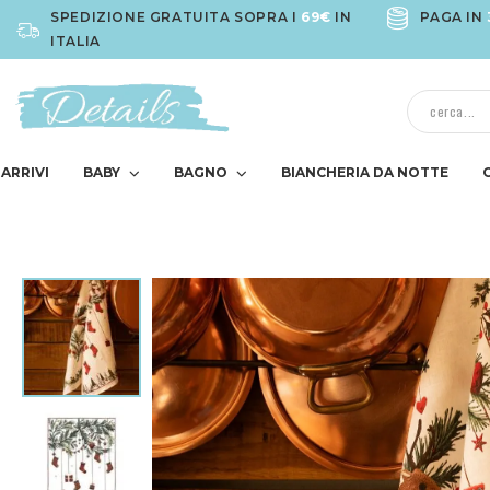
SPEDIZIONE GRATUITA SOPRA I
69€
IN
PAGA IN
ITALIA
ARRIVI
BABY
BAGNO
BIANCHERIA DA NOTTE