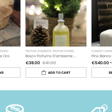
ARDINO
PROFUMI D'AMBIENTE
,
PROFUMI D'AMBIENTE FIORIRA' UN GIARDINO
ELEMENTI LUMIN
,
NA
ca Oro
Bosco Profumo D’ambiente Di Fiorirà Un Giardino
€
38.00
€
41.00
€
540.00
-
NS
ADD TO CART
S