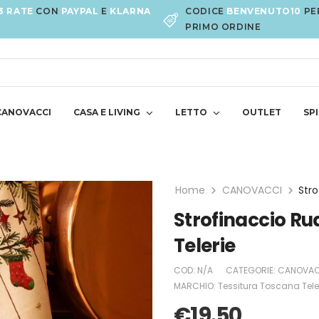
3 RATE
CON
PAYPAL
E
KLARNA
CODICE
BENVENUTO10
PE
PRIMO ORDINE
CANOVACCI
CASA E LIVING
LETTO
OUTLET
SPI
Home
CANOVACCI
Strofinaccio Rud
Telerie
COD:
N/A
CATEGORIE:
CANOVAC
MARCHIO:
Tessitura Toscana Tele
€
19.50