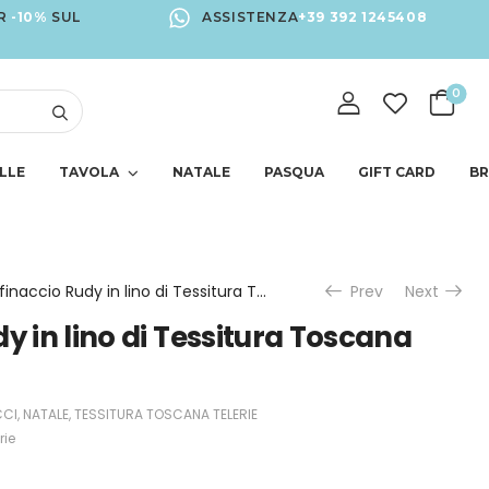
R
-10%
SUL
ASSISTENZA
+39 392 1245408
0
LLE
TAVOLA
NATALE
PASQUA
GIFT CARD
B
Strofinaccio Rudy in lino di Tessitura Toscana Telerie
Prev
Next
y in lino di Tessitura Toscana
CI
,
NATALE
,
TESSITURA TOSCANA TELERIE
rie