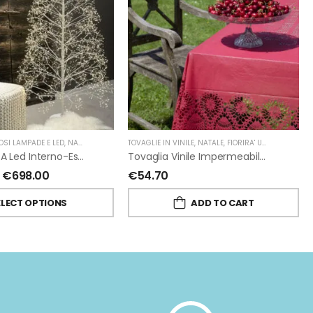
OSI LAMPADE E LED
TALE
,
FIORIRA' UN GIARDINO
,
NATALE
,
FIORIRA' UN GIARDINO
TOVAGLIE IN VINILE
,
NATALE
,
FIORIRA' UN GIARDINO
Pino Bianco A Led Interno-Esterno Di Fiorirà Un Giardino
Tovaglia Vinile Impermeabile Pizzo Rosso Di Fiorirà Un Giardino
€
698.00
€
54.70
ELECT OPTIONS
ADD TO CART