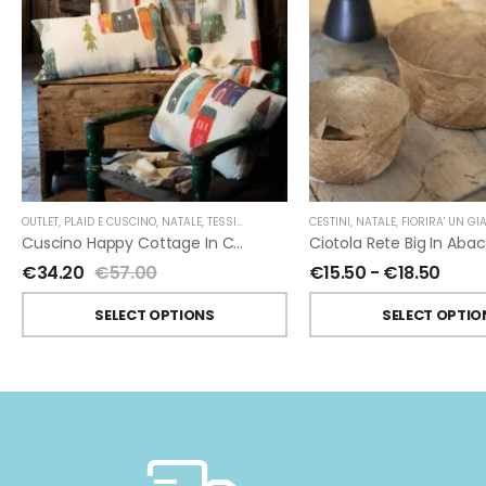
OUTLET
,
PLAID E CUSCINO
,
NATALE
,
TESSITURA TOSCANA TELERIE
CESTINI
,
NATALE
,
FIORIRA' UN GI
Cuscino Happy Cottage In Cotone Di Tessitura Toscana Telerie
Ciotola Rete Big In Aba
€
34.20
€
57.00
€
15.50
-
€
18.50
SELECT OPTIONS
SELECT OPTIO