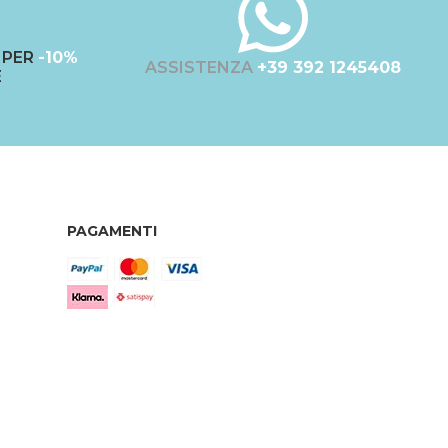
PER
-10%
ASSISTENZA
+39 392 1245408
E
PAGAMENTI