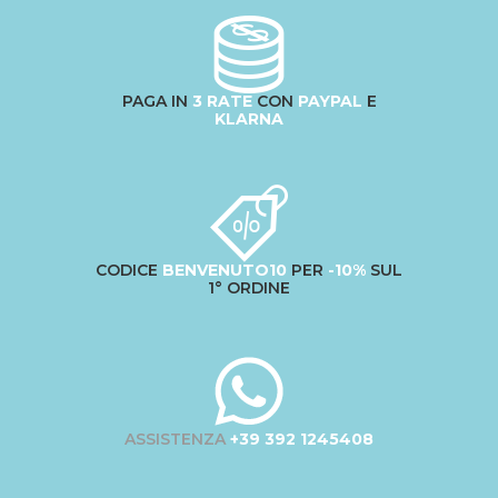
PAGA IN
3 RATE
CON
PAYPAL
E
KLARNA
CODICE
BENVENUTO10
PER
-10%
SUL
1° ORDINE
ASSISTENZA
+39 392 1245408