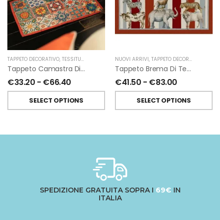
TAPPETO DECORATIVO
,
TESSITURA TOSCANA TELERIE
NUOVI ARRIVI
,
TAPPETO DECORATIVO
,
TESSI
Tappeto Camastra Di Tessitura Toscana Telerie
Tappeto Brema Di Tessitura Toscana Telerie
€
33.20
-
€
66.40
€
41.50
-
€
83.00
SELECT OPTIONS
SELECT OPTIONS
SPEDIZIONE GRATUITA SOPRA I
69€
IN
ITALIA