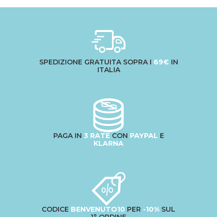
SPEDIZIONE GRATUITA SOPRA I
69€
IN
ITALIA
PAGA IN
3 RATE
CON
PAYPAL
E
KLARNA
CODICE
BENVENUTO10
PER
-10%
SUL