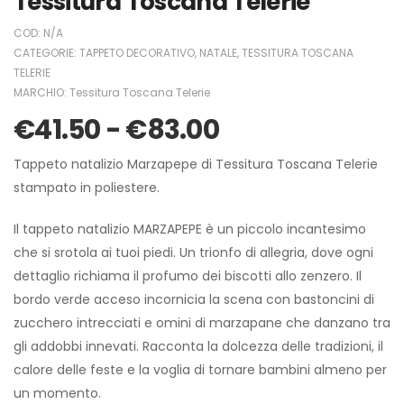
Tessitura Toscana Telerie
COD:
N/A
CATEGORIE:
TAPPETO DECORATIVO
,
NATALE
,
TESSITURA TOSCANA
TELERIE
MARCHIO:
Tessitura Toscana Telerie
€
41.50
-
€
83.00
Tappeto natalizio Marzapepe di Tessitura Toscana Telerie
stampato in poliestere.
Il tappeto natalizio MARZAPEPE è un piccolo incantesimo
che si srotola ai tuoi piedi. Un trionfo di allegria, dove ogni
dettaglio richiama il profumo dei biscotti allo zenzero. Il
bordo verde acceso incornicia la scena con bastoncini di
zucchero intrecciati e omini di marzapane che danzano tra
gli addobbi innevati. Racconta la dolcezza delle tradizioni, il
calore delle feste e la voglia di tornare bambini almeno per
un momento.