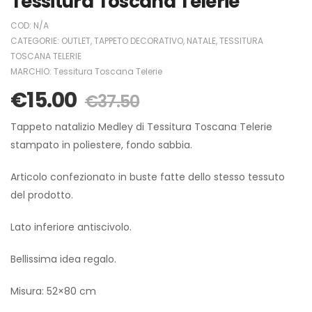
Tessitura Toscana Telerie
COD:
N/A
CATEGORIE:
OUTLET
,
TAPPETO DECORATIVO
,
NATALE
,
TESSITURA
TOSCANA TELERIE
MARCHIO:
Tessitura Toscana Telerie
€
15.00
€
37.50
Tappeto natalizio Medley di Tessitura Toscana Telerie
stampato in poliestere, fondo sabbia.
Articolo confezionato in buste fatte dello stesso tessuto
del prodotto.
Lato inferiore antiscivolo.
Bellissima idea regalo.
Misura: 52×80 cm