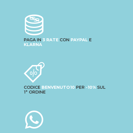
PAGA IN
3 RATE
CON
PAYPAL
E
KLARNA
CODICE
BENVENUTO10
PER
-10%
SUL
1° ORDINE