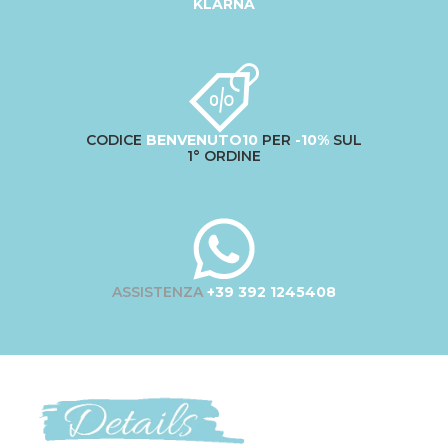
KLARNA
CODICE
BENVENUTO10
PER
-10%
SUL
1° ORDINE
ASSISTENZA
+39 392 1245408