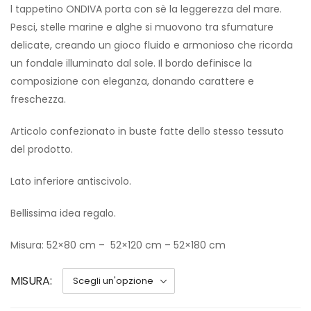
l tappetino ONDIVA porta con sè la leggerezza del mare.
Pesci, stelle marine e alghe si muovono tra sfumature
delicate, creando un gioco fluido e armonioso che ricorda
un fondale illuminato dal sole. Il bordo definisce la
composizione con eleganza, donando carattere e
freschezza.
Articolo confezionato in buste fatte dello stesso tessuto
del prodotto.
Lato inferiore antiscivolo.
Bellissima idea regalo.
Misura: 52×80 cm – 52×120 cm – 52×180 cm
MISURA