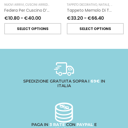
NUOVI ARRIVI
,
CUSCINI ARREDO
,
TESSITURA TOSCANA TELERIE
TAPPETO DECORATIVO
,
NATALE
,
TESSITURA 
Federa Per Cuscino D’arredo Mudra In Lino Di Tessitura Toscana Telerie
Tappeto Memolo Di Tessitura Toscana Telerie
€
10.80
-
€
40.00
€
33.20
-
€
66.40
SELECT OPTIONS
SELECT OPTIONS
SPEDIZIONE GRATUITA SOPRA I
69€
IN
ITALIA
PAGA IN
3 RATE
CON
PAYPAL
E