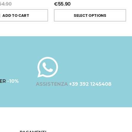
54.90
€
55.90
ADD TO CART
SELECT OPTIONS
ER
-10%
ASSISTENZA
+39 392 1245408