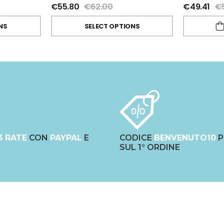
€
55.80
€
62.00
€
49.41
€
NS
SELECT OPTIONS
3 RATE
CON
PAYPAL
E
CODICE
BENVENUTO10
P
SUL 1° ORDINE