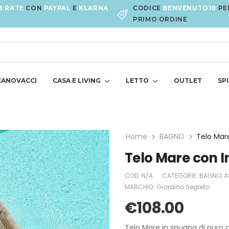
3 RATE
CON
PAYPAL
E
KLARNA
CODICE
BENVENUTO10
PE
PRIMO ORDINE
CANOVACCI
CASA E LIVING
LETTO
OUTLET
SPI
Home
BAGNO
Telo Mare
Telo Mare con In
COD:
N/A
CATEGORIE:
BAGNO
,
A
MARCHIO:
Giardino Segreto
€
108.00
Telo Mare in spugna di puro 