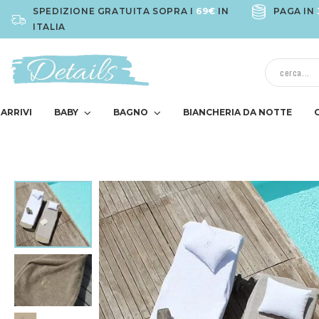
SPEDIZIONE GRATUITA SOPRA I
69€
IN
PAGA IN
ITALIA
ARRIVI
BABY
BAGNO
BIANCHERIA DA NOTTE