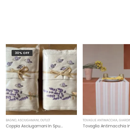
30% OFF
BAGNO
,
ASCIUGAMANI
,
OUTLET
TOVAGLIE ANTIMACCHIA
,
GIARDINO
Coppia Asciugamani In Spugna Di Puro Cotone