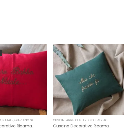
O
,
NATALE
,
GIARDINO SEGRETO
CUSCINI ARREDO
,
GIARDINO SEGRETO
Cuscino Decorativo Ricamato In Lino “Caro Babbo Natale…” Giardino Segreto
Cuscino Decorativo Ricamato In Lino “Ma Che Freddo Fa” Giardino Segreto