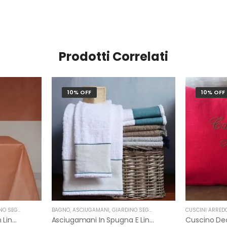
Prodotti Correlati
10% OFF
10% OFF
 SEGRETO
BAGNO
,
ASCIUGAMANI
,
GIARDINO SEGRETO
CUSCINI ARRED
Tovaglia Antimacchia In Lino Resinato Rettangolare 135X240 Cm Giardino Segreto
Asciugamani In Spugna E Lino Di Giardino Segreto