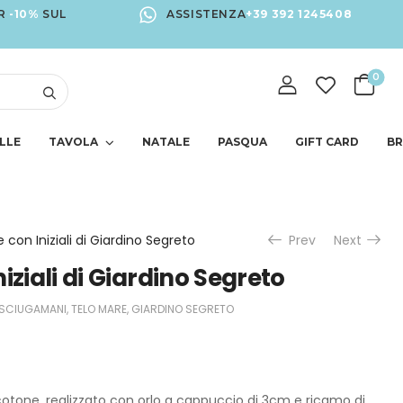
R
-10%
SUL
ASSISTENZA
+39 392 1245408
0
LLE
TAVOLA
NATALE
PASQUA
GIFT CARD
B
 con Iniziali di Giardino Segreto
Prev
Next
iziali di Giardino Segreto
SCIUGAMANI
,
TELO MARE
,
GIARDINO SEGRETO
cotone, realizzato con orlo a cappuccio di 3cm e ricamo di