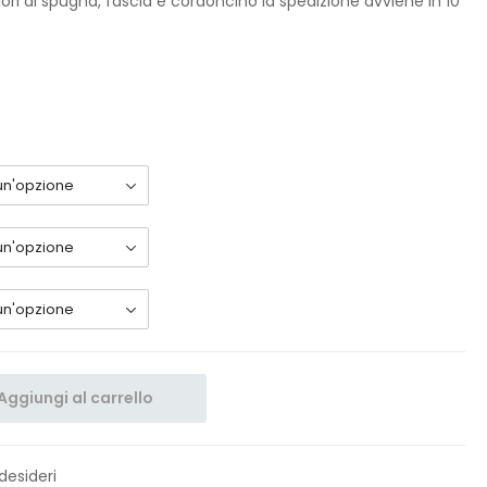
lori di spugna, fascia e cordoncino la spedizione avviene in 10
Aggiungi al carrello
 desideri