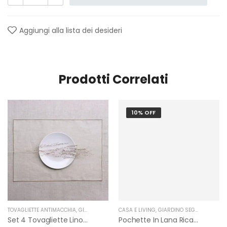
Aggiungi alla lista dei desideri
Prodotti Correlati
10% OFF
TOVAGLIETTE ANTIMACCHIA
,
GIARDINO SEGRETO
CASA E LIVING
,
GIARDINO SEGRETO
,
NUOVI
Set 4 Tovagliette Lino Antimacchia Resinato Giardino Segreto
Pochette In Lana Ricamata Con Cuore Di Giardino Segreto