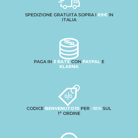
SPEDIZIONE GRATUITA SOPRA I
69€
IN
ITALIA
PAGA IN
3 RATE
CON
PAYPAL
E
KLARNA
CODICE
BENVENUTO10
PER
-10%
SUL
1° ORDINE