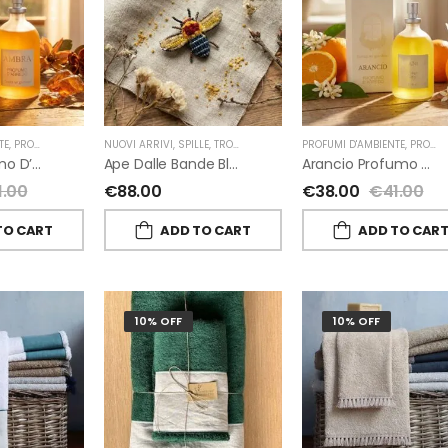
TE
,
PROFUMI D'AMBIENTE FIORIRA' UN GIARDINO
NUOVI ARRIVI
,
SPILLE
,
TROVELORE
,
FIORIRA' UN GIARDINO
PROFUMI D'AMBIENTE
,
PROFUMI D'AMBIENTE FIORIRA' UN GIARDINO
Ambra Profumo D’ambiente Di Fiorirà Un Giardino
Ape Dalle Bande Blu Spilla Decorata A Mano Di Trovelore
Arancio Profumo D’ambiente Di Fiorirà Un Giardino
1.00
€
88.00
€
38.00
€
41.00
TO CART
ADD TO CART
ADD TO CAR
10% OFF
10% OFF