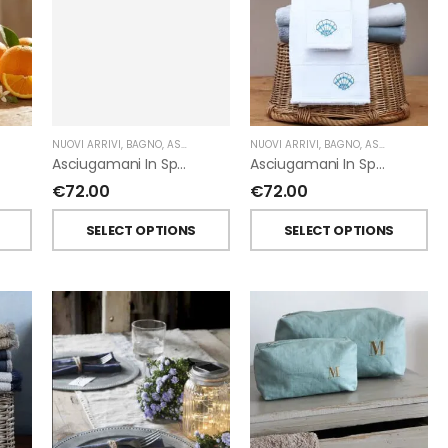
NUOVI ARRIVI
,
BAGNO
,
ASCIUGAMANI
,
FIORIRA' UN GIARDINO
,
GIARDINO SEGRETO
NUOVI ARRIVI
,
BAGNO
,
ASCIUGAMANI
,
Asciugamani In Spugna Con Fiori In Lino Applicati Di Giardino Segreto.
Asciugamani In Spugna Con Ricami Marini Di Giardino Segreto.
€
72.00
€
72.00
T
SELECT OPTIONS
SELECT OPTIONS