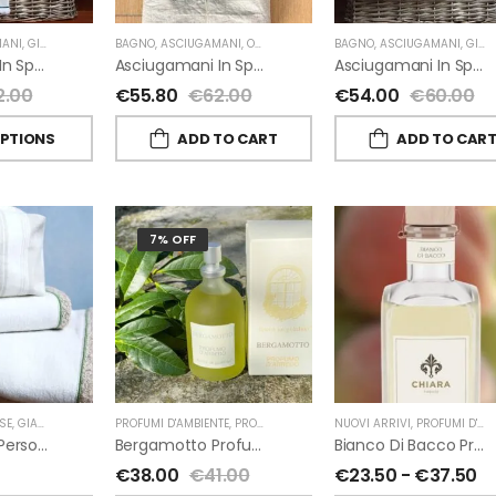
ANI
,
GIARDINO SEGRETO
BAGNO
,
ASCIUGAMANI
,
OUTLET
,
GIARDINO SEGRETO
BAGNO
,
ASCIUGAMANI
,
GIARDINO SEGRETO
Asciugamani In Spugna E Lino Di Giardino Segreto
Asciugamani In Spugna E Lino Di Giardino Segreto
Asciugamani In Spugna E Nappe Di Giardino Segreto
2.00
€
55.80
€
62.00
€
54.00
€
60.00
OPTIONS
ADD TO CART
ADD TO CAR
7% OFF
SE
,
GIARDINO SEGRETO
PROFUMI D'AMBIENTE
,
PROFUMI D'AMBIENTE FIORIRA' UN GIARDINO
NUOVI ARRIVI
,
PROFUMI D'AMBIENTE
,
FI
Beauty Case Personalizzati In Lino Rigato Giardino Segreto
Bergamotto Profumo D’ambiente Di Fiorirà Un Giardino
Bianco Di Bacco Profumatori Per Ambiente A Bastoncini Di Chiara Firenze
€
38.00
€
41.00
€
23.50
-
€
37.50