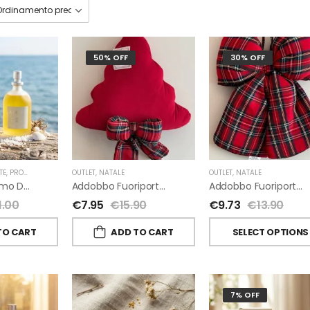
50% OFF
30% OFF
TE
,
PROFUMI D'AMBIENTE FIORIRA' UN GIARDINO
OUTLET
,
NATALE
,
FIORIRA' UN GIARDINO
OUTLET
,
NATALE
A-Mare Profumo D’ambiente Di Fiorirà Un Giardino
Addobbo Fuoriporta Alberello Velluto Rosso Con Fiocchetto Tartan
Addobbo Fuoriporta Fiocco In Velluto Rosso O In Tartan
1.00
€
7.95
€
15.90
€
9.73
€
13.90
TO CART
ADD TO CART
SELECT OPTIONS
7% OFF