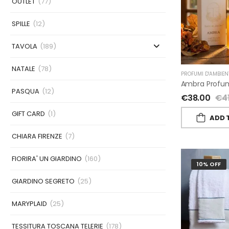
OUTLET
(77)
SPILLE
(12)
TAVOLA
(189)
NATALE
(78)
PROFUMI D'AMBIEN
PASQUA
(12)
€
38.00
€
4
GIFT CARD
(1)
ADD 
CHIARA FIRENZE
(7)
FIORIRA' UN GIARDINO
(160)
10% OFF
GIARDINO SEGRETO
(25)
MARYPLAID
(25)
TESSITURA TOSCANA TELERIE
(178)