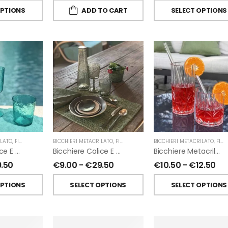
OPTIONS
ADD TO CART
SELECT OPTIONS
ILATO
,
FIORIRA' UN GIARDINO
BICCHIERI METACRILATO
,
FIORIRA' UN GIARDINO
BICCHIERI METACRILATO
,
FIORIRA' UN GIARDINO
Bicchiere Calice E Bottiglia Metacrilati Effetto Martellato Turchese Di Fiorirà Un Giardino
Bicchiere Calice E Bottiglia Metacrilati Effetto Martellato Verde Di Fiorirà Un Giardino
Bicchiere Metacrilato Diamante Di Fiorirà Un Giardino
9.50
€
9.00
-
€
29.50
€
10.50
-
€
12.50
OPTIONS
SELECT OPTIONS
SELECT OPTIONS