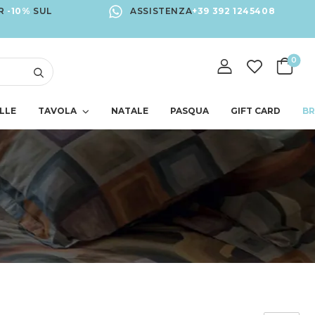
R
-10%
SUL
ASSISTENZA
+39 392 1245408
0
LLE
TAVOLA
NATALE
PASQUA
GIFT CARD
B