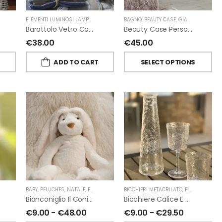
ELEMENTI LUMINOSI LAMPADE E LED
,
NATALE
BAGNO
,
FIORIRA' UN GIARDINO
,
BEAUTY CASE
,
GIARDINO SEGRETO
Barattolo Vetro Con Corda Energia Solare Esterno D11 H15.6 Cm
Beauty Case Personalizzati In Lino Resinato Antimacchia Giardino Segreto
€
38.00
€
45.00
T
ADD TO CART
SELECT OPTIONS
ORIRA' UN GIARDINO
,
PROFUMATORI A BASTONCINI
BABY
,
PELUCHES
,
NATALE
,
FIORIRA' UN GIARDINO
,
CHIARA FIRENZE
BICCHIERI METACRILATO
,
FIORIRA' UN GIARDINO
Bianconiglio Il Coniglio Dalle Lunghe Orecchie H50 Cm Di Fiorirà Un Giardino
Bicchiere Calice E Bottiglia Metacrilati Effetto Martellato Trasparente Di Fiorirà Un Giardino
€
9.00
-
€
48.00
€
9.00
-
€
29.50