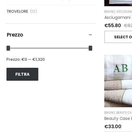
TROVELORE
(12)
BAGNO
,
ASCIUGAM
€
55.80
€
6
Prezzo
SELECT 
Prezzo:
€0
—
€1,320
FILTRA
BAGNO
,
BEAUTY CA
€
33.00