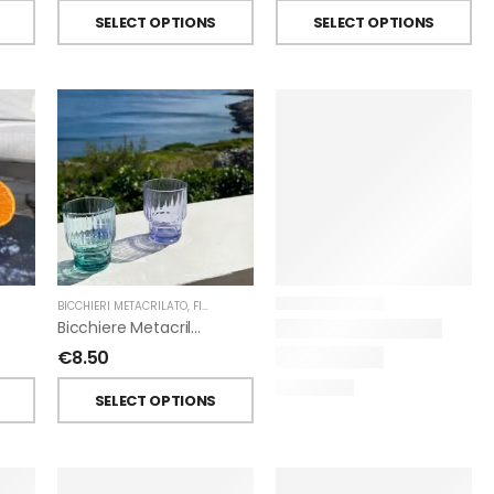
SELECT OPTIONS
SELECT OPTIONS
BICCHIERI METACRILATO
,
FIORIRA' UN GIARDINO
Bicchiere Metacrilato Righe Impilabile Di Fiorirà Un Giardino
€
8.50
SELECT OPTIONS