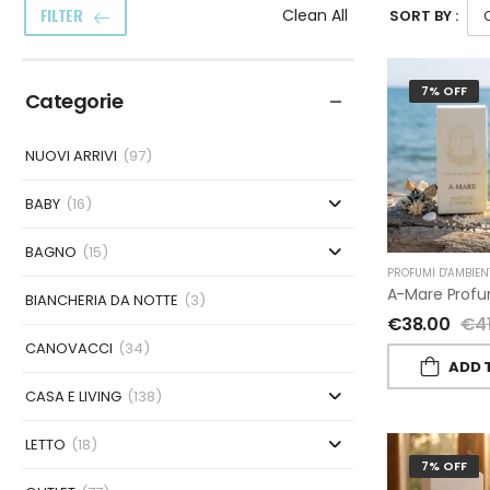
FILTER
Clean All
SORT BY :
7% OFF
Categorie
NUOVI ARRIVI
(97)
BABY
(16)
BAGNO
(15)
PROFUMI D'AMBIEN
BIANCHERIA DA NOTTE
(3)
€
38.00
€
4
CANOVACCI
(34)
ADD 
CASA E LIVING
(138)
LETTO
(18)
7% OFF