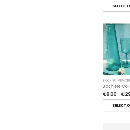
SELECT 
BICCHIERI METACR
€
9.00
-
€
2
SELECT 