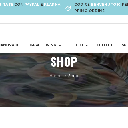
3 RATE
CON
PAYPAL
E
KLARNA
CODICE
BENVENUTO10
PE
PRIMO ORDINE
CANOVACCI
CASA E LIVING
LETTO
OUTLET
SPI
SHOP
Home
Shop