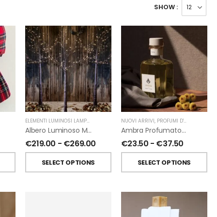
SHOW :
ELEMENTI LUMINOSI LAMPADE E LED
,
NATALE
NUOVI ARRIVI
,
FIORIRA' UN GIARDINO
,
PROFUMI D'AMBIENTE
,
PR
Albero Luminoso Marrone Interno-Esterno Di Fiorirà Un Giardino
Ambra Profumatori Per Ambiente A Bastoncini Di Chiara Firenze
€
219.00
-
€
269.00
€
23.50
-
€
37.50
SELECT OPTIONS
SELECT OPTIONS