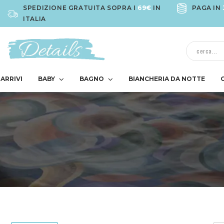
SPEDIZIONE GRATUITA SOPRA I
69€
IN
PAGA IN
ITALIA
ARRIVI
BABY
BAGNO
BIANCHERIA DA NOTTE