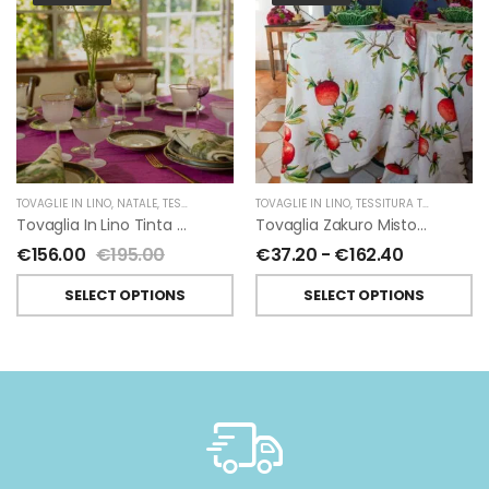
TOVAGLIE IN LINO
,
NATALE
,
TESSITURA TOSCANA TELERIE
TOVAGLIE IN LINO
,
TESSITURA TOSCANA TELERIE
Tovaglia In Lino Tinta Unita Di Tessitura Toscana Telerie 170×310 Cm
Tovaglia Zakuro Misto Lino Di Tessitura Toscana Telerie
€
156.00
€
195.00
€
37.20
-
€
162.40
SELECT OPTIONS
SELECT OPTIONS