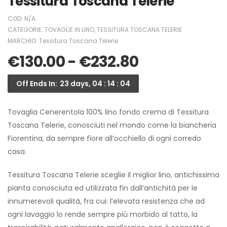
Tessitura Toscana Telerie
COD:
N/A
CATEGORIE:
TOVAGLIE IN LINO
,
TESSITURA TOSCANA TELERIE
MARCHIO:
Tessitura Toscana Telerie
€
130.00
-
€
232.80
Off Ends In:
23 days, 04 : 14 : 04
Tovaglia Cenerentola 100% lino fondo crema di Tessitura
Toscana Telerie, conosciuti nel mondo come la biancheria
Fiorentina, da sempre fiore all’occhiello di ogni corredo
casa.
Tessitura Toscana Telerie sceglie il miglior lino, antichissima
pianta conosciuta ed utilizzata fin dall’antichità per le
innumerevoli qualità, fra cui: l’elevata resistenza che ad
ogni lavaggio lo rende sempre più morbido al tatto, la