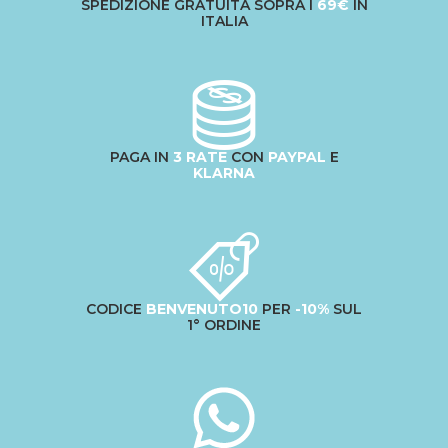
SPEDIZIONE GRATUITA SOPRA I
69€
IN
ITALIA
PAGA IN
3 RATE
CON
PAYPAL
E
KLARNA
CODICE
BENVENUTO10
PER
-10%
SUL
1° ORDINE