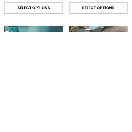
SELECT OPTIONS
SELECT OPTIONS
BICCHIERI METACRILATO
,
FIORIRA' UN GIARDINO
BICCHIERI METACRILATO
,
FIORIRA' UN GIARDINO
Bicchiere Calice E Bottiglia Metacrilati Effetto Martellato Turchese Di Fiorirà Un Giardino
Bicchiere Calice E Bottiglia Metacrilati Effetto Martellato Verde Di Fiorirà Un Giardino
€
9.00
-
€
29.50
€
9.00
-
€
29.50
SELECT OPTIONS
SELECT OPTIONS