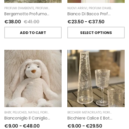
PROFUMI D'AMBIENTE
,
PROFUMI D'AMBIENTE FIORIRA' UN GIARDINO
NUOVI ARRIVI
,
PROFUMI D'AMBIENTE
,
FIORIRA' UN GIARDI
,
PROFU
Bergamotto Profumo D’ambiente Di Fiorirà Un Giardino
Bianco Di Bacco Profumatori Per Ambiente A Bastoncini Di Chiara Firenze
€
38.00
€
41.00
€
23.50
-
€
37.50
ADD TO CART
SELECT OPTIONS
BABY
,
PELUCHES
,
NATALE
,
FIORIRA' UN GIARDINO
BICCHIERI METACRILATO
,
FIORIRA' UN GIARDINO
Bianconiglio Il Coniglio Dalle Lunghe Orecchie H50 Cm Di Fiorirà Un Giardino
Bicchiere Calice E Bottiglia Metacrilati Effetto Martellato Trasparente Di Fiorirà Un Giardino
€
9.00
-
€
48.00
€
9.00
-
€
29.50