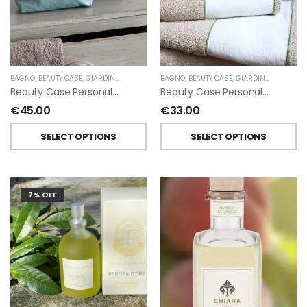
BAGNO
,
BEAUTY CASE
,
GIARDINO SEGRETO
BAGNO
,
BEAUTY CASE
,
GIARDINO SEGRETO
Beauty Case Personalizzati In Lino Resinato Antimacchia Giardino Segreto
Beauty Case Personalizzati In Lino Rigato Giardino Segreto
€
45.00
€
33.00
SELECT OPTIONS
SELECT OPTIONS
7% OFF