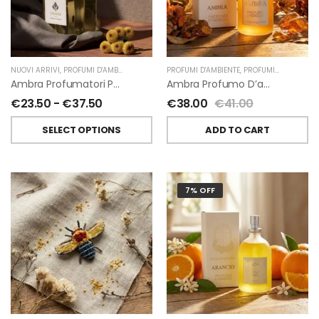
NUOVI ARRIVI
,
PROFUMI D'AMBIENTE
,
PROFUMATORI A BASTONCINI
PROFUMI D'AMBIENTE
,
,
PROFUMI D'AMBIENTE FIORIRA' UN GIARDINO
CHIARA FIRENZE
Ambra Profumatori Per Ambiente A Bastoncini Di Chiara Firenze
Ambra Profumo D’ambiente Di Fiorirà Un Giardino
€
23.50
-
€
37.50
€
38.00
€
41.00
SELECT OPTIONS
ADD TO CART
7% OFF