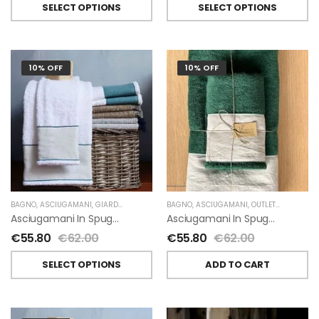
SELECT OPTIONS
SELECT OPTIONS
10% OFF
10% OFF
BAGNO
,
ASCIUGAMANI
,
GIARDINO SEGRETO
BAGNO
,
ASCIUGAMANI
,
OUTLET
,
GIARDINO 
Asciugamani In Spugna E Lino Di Giardino Segreto
Asciugamani In Spugna E Lino Di Giardino Segreto
€
55.80
€
62.00
€
55.80
€
62.00
SELECT OPTIONS
ADD TO CART