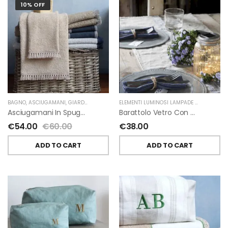
10% OFF
BAGNO
,
ASCIUGAMANI
,
GIARDINO SEGRETO
ELEMENTI LUMINOSI LAMPADE E LED
,
NATAL
Asciugamani In Spugna E Nappe Di Giardino Segreto
Barattolo Vetro Con Corda Energia Solare Esterno D11 H15.6 Cm
€
54.00
€
60.00
€
38.00
ADD TO CART
ADD TO CART