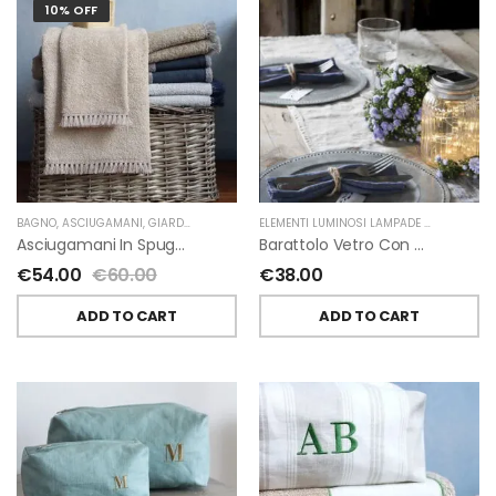
10% OFF
BAGNO
,
ASCIUGAMANI
,
GIARDINO SEGRETO
ELEMENTI LUMINOSI LAMPADE E LED
,
NATAL
Asciugamani In Spugna E Nappe Di Giardino Segreto
Barattolo Vetro Con Corda Energia Solare Esterno D11 H15.6 Cm
€
54.00
€
60.00
€
38.00
ADD TO CART
ADD TO CART