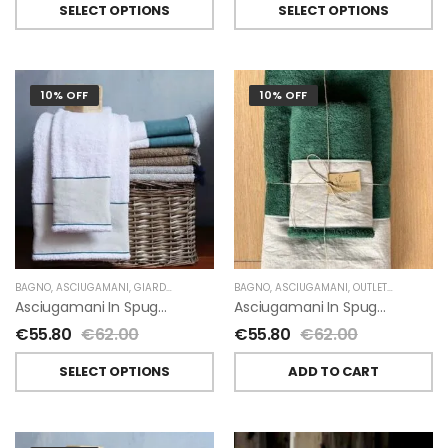
SELECT OPTIONS
SELECT OPTIONS
10% OFF
10% OFF
BAGNO
,
ASCIUGAMANI
,
GIARDINO SEGRETO
BAGNO
,
ASCIUGAMANI
,
OUTLET
,
GIARDINO 
Asciugamani In Spugna E Lino Di Giardino Segreto
Asciugamani In Spugna E Lino Di Giardino Segreto
€
55.80
€
62.00
€
55.80
€
62.00
SELECT OPTIONS
ADD TO CART