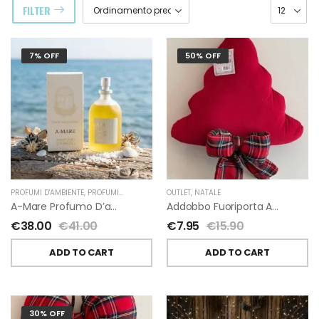
FILTER
7% OFF
50% OFF
PROFUMI D'AMBIENTE
,
PROFUMI D'AMBIENTE FIORIRA' UN GIARDINO
OUTLET
,
NATALE
,
FIORIRA' UN GIARDI
A-Mare Profumo D’ambiente Di Fiorirà Un Giardino
Addobbo Fuoriporta Alberello Velluto Rosso Con Fiocchetto Tartan
€
38.00
€
41.00
€
7.95
€
15.90
ADD TO CART
ADD TO CART
30% OFF