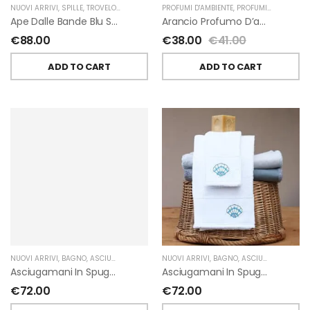
NUOVI ARRIVI
,
SPILLE
,
TROVELORE
PROFUMI D'AMBIENTE
,
PROFUMI D'AMBIENTE FIORIRA' UN GIARDINO
Ape Dalle Bande Blu Spilla Decorata A Mano Di Trovelore
Arancio Profumo D’ambiente Di Fiorirà Un Giardino
€
88.00
€
38.00
€
41.00
ADD TO CART
ADD TO CART
NUOVI ARRIVI
,
BAGNO
,
ASCIUGAMANI
,
GIARDINO SEGRETO
NUOVI ARRIVI
,
BAGNO
,
ASCIUGAMANI
,
GIA
Asciugamani In Spugna Con Fiori In Lino Applicati Di Giardino Segreto.
Asciugamani In Spugna Con Ricami Marini Di Giardino Segreto.
€
72.00
€
72.00