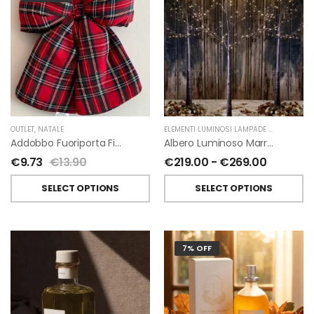
OUTLET
,
NATALE
ELEMENTI LUMINOSI LAMPADE E LED
,
NATAL
Addobbo Fuoriporta Fiocco In Velluto Rosso O In Tartan
Albero Luminoso Marrone Interno-Esterno Di Fiorirà Un Giardino
€
9.73
€
13.90
€
219.00
-
€
269.00
SELECT OPTIONS
SELECT OPTIONS
7% OFF