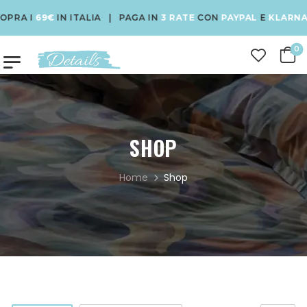
69€
IN ITALIA | PAGA IN
3 RATE
CON
PAYPAL
E
KLARNA
| USA 
0
SHOP
Home
Shop