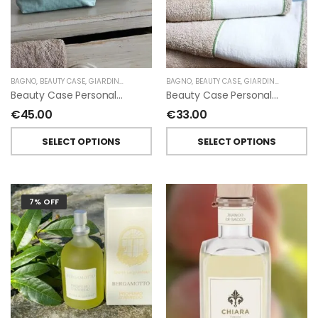
BAGNO
,
BEAUTY CASE
,
GIARDINO SEGRETO
BAGNO
,
BEAUTY CASE
,
GIARDINO SEGRETO
Beauty Case Personalizzati In Lino Resinato Antimacchia Giardino Segreto
Beauty Case Personalizzati In Lino Rigato Giardino Segreto
€
45.00
€
33.00
SELECT OPTIONS
SELECT OPTIONS
7% OFF