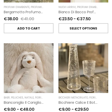
PROFUMI D'AMBIENTE
,
PROFUMI D'AMBIENTE FIORIRA' UN GIARDINO
NUOVI ARRIVI
,
PROFUMI D'AMBIENTE
,
FIORIRA' UN GIARDI
,
PROFU
Bergamotto Profumo D’ambiente Di Fiorirà Un Giardino
Bianco Di Bacco Profumatori Per Ambiente A Bastoncini Di Chiara Firenze
€
38.00
€
41.00
€
23.50
-
€
37.50
ADD TO CART
SELECT OPTIONS
BABY
,
PELUCHES
,
NATALE
,
FIORIRA' UN GIARDINO
BICCHIERI METACRILATO
,
FIORIRA' UN GIARDINO
Bianconiglio Il Coniglio Dalle Lunghe Orecchie H50 Cm Di Fiorirà Un Giardino
Bicchiere Calice E Bottiglia Metacrilati Effetto Martellato Trasparente Di Fiorirà Un Giardino
€
9.00
-
€
48.00
€
9.00
-
€
29.50