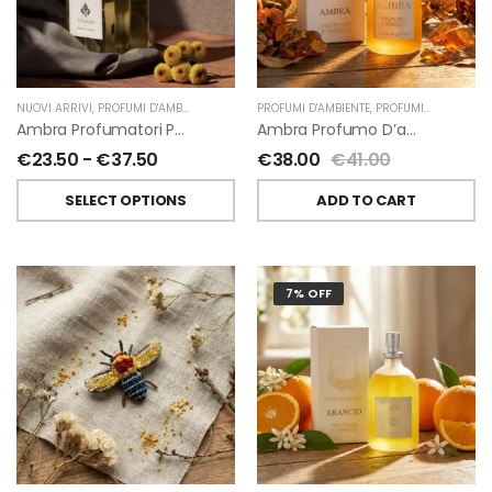
NUOVI ARRIVI
,
PROFUMI D'AMBIENTE
,
PROFUMATORI A BASTONCINI
PROFUMI D'AMBIENTE
,
,
PROFUMI D'AMBIENTE FIORIRA' UN GIARDINO
CHIARA FIRENZE
Ambra Profumatori Per Ambiente A Bastoncini Di Chiara Firenze
Ambra Profumo D’ambiente Di Fiorirà Un Giardino
€
23.50
-
€
37.50
€
38.00
€
41.00
SELECT OPTIONS
ADD TO CART
7% OFF