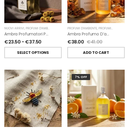
NUOVI ARRIVI
,
PROFUMI D'AMBIENTE
,
PROFUMATORI A BASTONCINI
PROFUMI D'AMBIENTE
,
,
PROFUMI D'AMBIENTE FIORIRA' UN GIARDINO
CHIARA FIRENZE
Ambra Profumatori Per Ambiente A Bastoncini Di Chiara Firenze
Ambra Profumo D’ambiente Di Fiorirà Un Giardino
€
23.50
-
€
37.50
€
38.00
€
41.00
SELECT OPTIONS
ADD TO CART
7% OFF