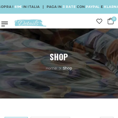
I
69€
IN ITALIA | PAGA IN
3 RATE
CON
PAYPAL
E
KLARNA
| USA
0
SHOP
Home
Shop