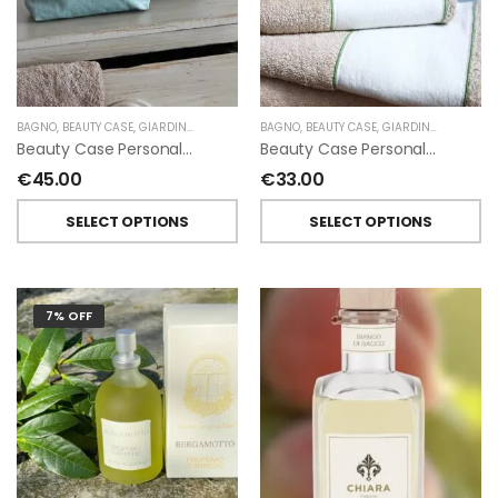
BAGNO
,
BEAUTY CASE
,
GIARDINO SEGRETO
BAGNO
,
BEAUTY CASE
,
GIARDINO SEGRETO
Beauty Case Personalizzati In Lino Resinato Antimacchia Giardino Segreto
Beauty Case Personalizzati In Lino Rigato Giardino Segreto
€
45.00
€
33.00
SELECT OPTIONS
SELECT OPTIONS
7% OFF