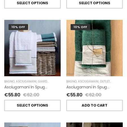
SELECT OPTIONS
SELECT OPTIONS
10% OFF
10% OFF
BAGNO
,
ASCIUGAMANI
,
GIARDINO SEGRETO
BAGNO
,
ASCIUGAMANI
,
OUTLET
,
GIARDINO 
Asciugamani In Spugna E Lino Di Giardino Segreto
Asciugamani In Spugna E Lino Di Giardino Segreto
€
55.80
€
62.00
€
55.80
€
62.00
SELECT OPTIONS
ADD TO CART