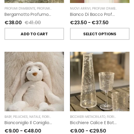
PROFUMI D'AMBIENTE
,
PROFUMI D'AMBIENTE FIORIRA' UN GIARDINO
NUOVI ARRIVI
,
PROFUMI D'AMBIENTE
,
FIORIRA' UN GIARDI
,
PROFU
Bergamotto Profumo D’ambiente Di Fiorirà Un Giardino
Bianco Di Bacco Profumatori Per Ambiente A Bastoncini Di Chiara Firenze
€
38.00
€
41.00
€
23.50
-
€
37.50
ADD TO CART
SELECT OPTIONS
BABY
,
PELUCHES
,
NATALE
,
FIORIRA' UN GIARDINO
BICCHIERI METACRILATO
,
FIORIRA' UN GIARDINO
Bianconiglio Il Coniglio Dalle Lunghe Orecchie H50 Cm Di Fiorirà Un Giardino
Bicchiere Calice E Bottiglia Metacrilati Effetto Martellato Trasparente Di Fiorirà Un Giardino
€
9.00
-
€
48.00
€
9.00
-
€
29.50