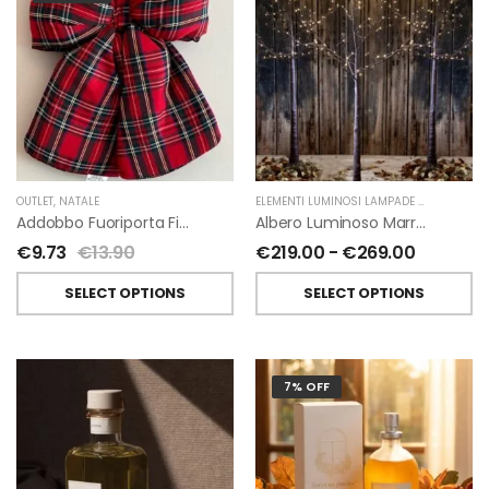
OUTLET
,
NATALE
ELEMENTI LUMINOSI LAMPADE E LED
,
NATAL
Addobbo Fuoriporta Fiocco In Velluto Rosso O In Tartan
Albero Luminoso Marrone Interno-Esterno Di Fiorirà Un Giardino
€
9.73
€
13.90
€
219.00
-
€
269.00
SELECT OPTIONS
SELECT OPTIONS
7% OFF