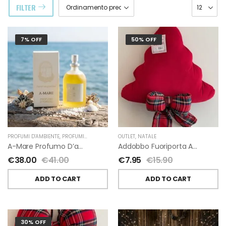
FILTER
7% OFF
50% OFF
PROFUMI D'AMBIENTE
,
PROFUMI D'AMBIENTE FIORIRA' UN GIARDINO
OUTLET
,
NATALE
,
FIORIRA' UN GIARDI
A-Mare Profumo D’ambiente Di Fiorirà Un Giardino
Addobbo Fuoriporta Alberello Velluto Rosso Con Fiocchetto Tartan
€
38.00
€
41.00
€
7.95
€
15.90
ADD TO CART
ADD TO CART
30% OFF