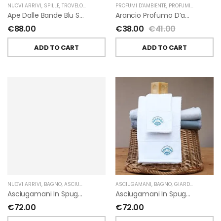
NUOVI ARRIVI
,
SPILLE
,
TROVELORE
PROFUMI D'AMBIENTE
,
PROFUMI D'AMBIENTE FIORIRA' UN GIARDINO
Ape Dalle Bande Blu Spilla Decorata A Mano Di Trovelore
Arancio Profumo D’ambiente Di Fiorirà Un Giardino
€
88.00
€
38.00
€
41.00
ADD TO CART
ADD TO CART
NUOVI ARRIVI
,
BAGNO
,
ASCIUGAMANI
,
GIARDINO SEGRETO
ASCIUGAMANI
,
BAGNO
,
GIARDINO SEGRETO
Asciugamani In Spugna Con Fiori In Lino Applicati Di Giardino Segreto.
Asciugamani In Spugna Con Ricami Marini Di Giardino Segreto.
€
72.00
€
72.00