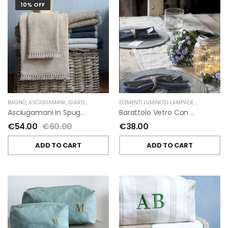
10% OFF
BAGNO
,
ASCIUGAMANI
,
GIARDINO SEGRETO
ELEMENTI LUMINOSI LAMPADE E LED
,
NATAL
Asciugamani In Spugna E Nappe Di Giardino Segreto
Barattolo Vetro Con Corda Energia Solare Esterno D11 H15.6 Cm
€
54.00
€
60.00
€
38.00
ADD TO CART
ADD TO CART