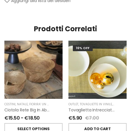
Aggiungi alla lista dei desideri
Prodotti Correlati
16% OFF
CESTINI
,
NATALE
,
FIORIRA' UN GIARDINO
OUTLET
,
TOVAGLIETTE IN VINILE
,
NATALE
,
FIO
Ciotola Rete Big In Abaca Oro
Tovaglietta Intrecciata Vinile Oro Di Fiorirà Un Giardino
€
15.50
-
€
18.50
€
5.90
€
7.00
SELECT OPTIONS
ADD TO CART