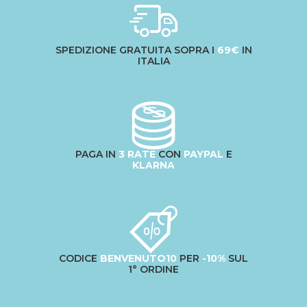
SPEDIZIONE GRATUITA SOPRA I
69€
IN
ITALIA
PAGA IN
3 RATE
CON
PAYPAL
E
KLARNA
CODICE
BENVENUTO10
PER
-10%
SUL
1° ORDINE