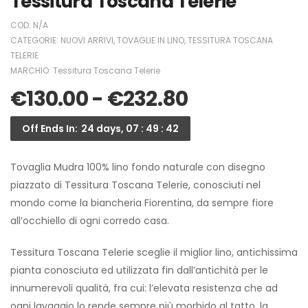
Tessitura Toscana Telerie
COD:
N/A
CATEGORIE:
NUOVI ARRIVI
,
TOVAGLIE IN LINO
,
TESSITURA TOSCANA
TELERIE
MARCHIO:
Tessitura Toscana Telerie
€
130.00
-
€
232.80
Off Ends In:
24 days, 07 : 49 : 42
Tovaglia Mudra 100% lino fondo naturale con disegno
piazzato di Tessitura Toscana Telerie, conosciuti nel
mondo come la biancheria Fiorentina, da sempre fiore
all’occhiello di ogni corredo casa.
Tessitura Toscana Telerie sceglie il miglior lino, antichissima
pianta conosciuta ed utilizzata fin dall’antichità per le
innumerevoli qualità, fra cui: l’elevata resistenza che ad
ogni lavaggio lo rende sempre più morbido al tatto, la