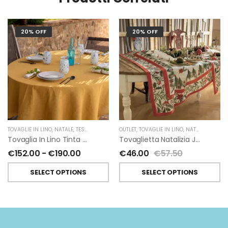
20% OFF
20% OFF
TOVAGLIE IN LINO
,
NATALE
,
TESSITURA TOSCANA TELERIE
OUTLET
,
TOVAGLIE IN LINO
,
NATALE
,
TESSITU
Tovaglia In Lino Tinta Unita Di Tessitura Toscana Telerie 160×230 Cm
Tovaglietta Natalizia Jolly Elf In Lino Di Tessitura Toscana Telerie
€
152.00
-
€
190.00
€
46.00
€
57.50
SELECT OPTIONS
SELECT OPTIONS