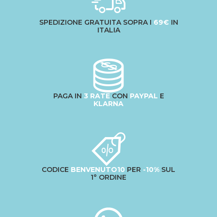
SPEDIZIONE GRATUITA SOPRA I
69€
IN
ITALIA
PAGA IN
3 RATE
CON
PAYPAL
E
KLARNA
CODICE
BENVENUTO10
PER
-10%
SUL
1° ORDINE