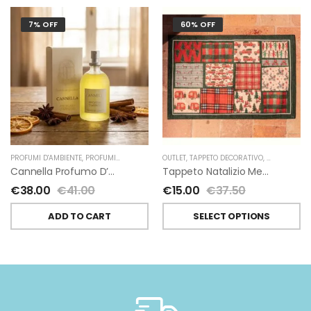
7% OFF
60% OFF
PROFUMI D'AMBIENTE
,
PROFUMI D'AMBIENTE FIORIRA' UN GIARDINO
OUTLET
,
TAPPETO DECORATIVO
,
NATALE
,
,
NATALE
FIORIRA' U
,
TES
Cannella Profumo D’ambiente Di Fiorirà Un Giardino
Tappeto Natalizio Medley Di Tessitura Toscana Telerie
€
38.00
€
41.00
€
15.00
€
37.50
ADD TO CART
SELECT OPTIONS