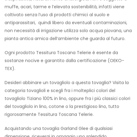
muffe, acari, tarme e l’elevata sostenibilità, infatti viene
coltivato senza l’uso di prodotti chimici al suolo e
antiparassitari, quindi libero da eventuali contaminazioni,
non necessità di irrigazione utilizza solo acqua piovana, una
pianta antica amica dell’ambiente che guarda al futuro.
Ogni prodotto Tessitura Toscana Telerie è esente da
sostanze nocive e garantito dalla certificazione (OEKO-
TEX).
Desideri abbinare un tovagliolo a questa tovaglia? Visita la
categoria tovaglioli e scegli fra i molteplici colori del
tovagliolo Tiziano 100% in lino, oppure fra i più classici colori
del tovagliolo in lino, cotone o la prestigioso lino, tutto
rigorosamente Tessitura Toscana Telerie.
Acquistando una tovaglia Garland Glee di qualsiasi
dimensione, riceverai in omaggio uno splendido