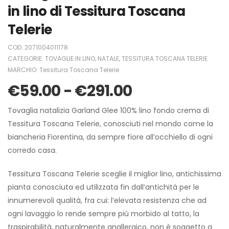
in lino di Tessitura Toscana
Telerie
COD:
2071004011178
CATEGORIE:
TOVAGLIE IN LINO
,
NATALE
,
TESSITURA TOSCANA TELERIE
MARCHIO:
Tessitura Toscana Telerie
€
59.00
-
€
291.00
Tovaglia natalizia Garland Glee 100% lino fondo crema di
Tessitura Toscana Telerie, conosciuti nel mondo come la
biancheria Fiorentina, da sempre fiore all’occhiello di ogni
corredo casa.
Tessitura Toscana Telerie sceglie il miglior lino, antichissima
pianta conosciuta ed utilizzata fin dall’antichità per le
innumerevoli qualità, fra cui: l’elevata resistenza che ad
ogni lavaggio lo rende sempre più morbido al tatto, la
traspirabilità, naturalmente anallergico, non è soggetto a