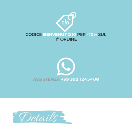
CODICE
BENVENUTO10
PER
-10%
SUL
1° ORDINE
ASSISTENZA
+39 392 1245408