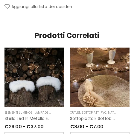
Aggiungi alla lista dei desideri
Prodotti Correlati
ELEMENTI LUMINOSI LAMPADE E LED
,
NATALE
,
OUTLET
FIORIRA' UN GIARDINO
,
SOTTOPIATTI PVC
,
NATALE
,
FIORIRA'
Stella Led In Metallo Esterno-Interno
Sottopiatto E Sottobicchiere In Pvc Intrecciato Oro Di Fiorirà Un Giardino
€
29.00
-
€
37.00
€
3.00
-
€
7.00