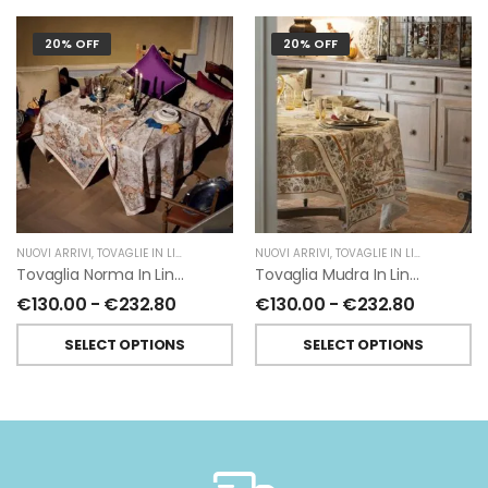
20% OFF
20% OFF
NUOVI ARRIVI
,
TOVAGLIE IN LINO
,
TESSITURA TOSCANA TELERIE
NUOVI ARRIVI
,
TOVAGLIE IN LINO
,
TESSITUR
Tovaglia Norma In Lino Di Tessitura Toscana Telerie
Tovaglia Mudra In Lino Di Tessitura Toscana Telerie
€
130.00
-
€
232.80
€
130.00
-
€
232.80
SELECT OPTIONS
SELECT OPTIONS