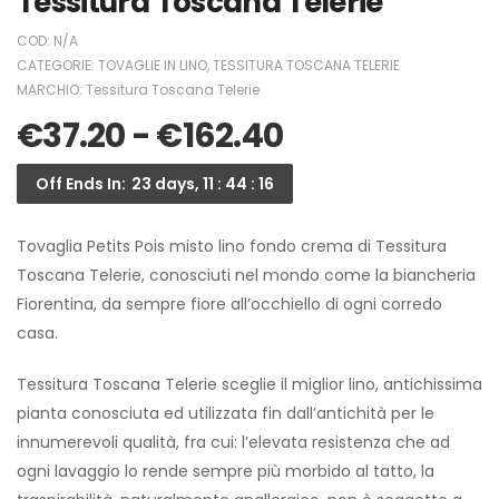
Tessitura Toscana Telerie
COD:
N/A
CATEGORIE:
TOVAGLIE IN LINO
,
TESSITURA TOSCANA TELERIE
MARCHIO:
Tessitura Toscana Telerie
€
37.20
-
€
162.40
Off Ends In:
23 days, 11 : 44 : 16
Tovaglia Petits Pois misto lino fondo crema di Tessitura
Toscana Telerie, conosciuti nel mondo come la biancheria
Fiorentina, da sempre fiore all’occhiello di ogni corredo
casa.
Tessitura Toscana Telerie sceglie il miglior lino, antichissima
pianta conosciuta ed utilizzata fin dall’antichità per le
innumerevoli qualità, fra cui: l’elevata resistenza che ad
ogni lavaggio lo rende sempre più morbido al tatto, la