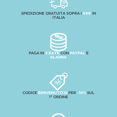
SPEDIZIONE GRATUITA SOPRA I
69€
IN
ITALIA
PAGA IN
3 RATE
CON
PAYPAL
E
KLARNA
CODICE
BENVENUTO10
PER
-10%
SUL
1° ORDINE