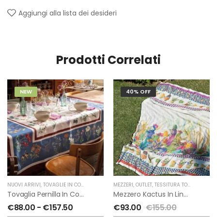
Aggiungi alla lista dei desideri
Prodotti Correlati
NEW
40% OFF
NUOVI ARRIVI
,
TOVAGLIE IN COTONE
,
TESSITURA TOSCANA TELERIE
MEZZERI
,
OUTLET
,
TESSITURA TOSCANA TELERIE
Tovaglia Pernilla In Cotone Di Tessitura Toscana Telerie
Mezzero Kactus In Lino Di Tessitura Toscana Telerie
€
88.00
-
€
157.50
€
93.00
€
155.00