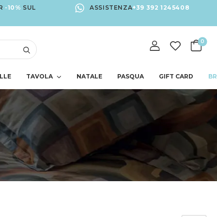
R
-10%
SUL
ASSISTENZA
+39 392 1245408
0
LLE
TAVOLA
NATALE
PASQUA
GIFT CARD
B