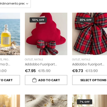
50% OFF
30% OFF
TE
,
PROFUMI D'AMBIENTE FIORIRA' UN GIARDINO
OUTLET
,
NATALE
,
FIORIRA' UN GIARDINO
OUTLET
,
NATALE
A-Mare Profumo D’ambiente Di Fiorirà Un Giardino
Addobbo Fuoriporta Alberello Velluto Rosso Con Fiocchetto Tartan
Addobbo Fuoriporta Fiocco In Velluto Rosso O In Tartan
1.00
€
7.95
€
15.90
€
9.73
€
13.90
TO CART
ADD TO CART
SELECT OPTIONS
7% OFF