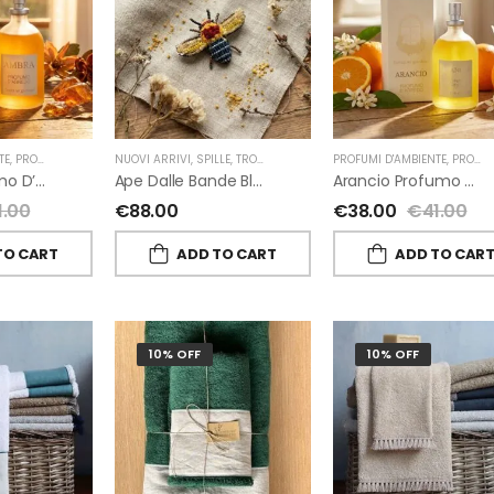
TE
,
PROFUMI D'AMBIENTE FIORIRA' UN GIARDINO
NUOVI ARRIVI
,
SPILLE
,
TROVELORE
,
FIORIRA' UN GIARDINO
PROFUMI D'AMBIENTE
,
PROFUMI D'AMBIENTE FIORIRA' UN GIARDINO
Ambra Profumo D’ambiente Di Fiorirà Un Giardino
Ape Dalle Bande Blu Spilla Decorata A Mano Di Trovelore
Arancio Profumo D’ambiente Di Fiorirà Un Giardino
1.00
€
88.00
€
38.00
€
41.00
TO CART
ADD TO CART
ADD TO CAR
10% OFF
10% OFF