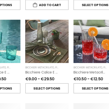
OPTIONS
ADD TO CART
SELECT OPTIONS
ILATO
,
FIORIRA' UN GIARDINO
BICCHIERI METACRILATO
,
FIORIRA' UN GIARDINO
BICCHIERI METACRILATO
,
FIORIRA' UN GIARDINO
Bicchiere Calice E Bottiglia Metacrilati Effetto Martellato Turchese Di Fiorirà Un Giardino
Bicchiere Calice E Bottiglia Metacrilati Effetto Martellato Verde Di Fiorirà Un Giardino
Bicchiere Metacrilato Diamante Di Fiorirà Un Giardino
9.50
€
9.00
-
€
29.50
€
10.50
-
€
12.50
OPTIONS
SELECT OPTIONS
SELECT OPTIONS