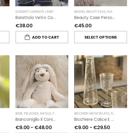
ELEMENTI LUMINOSI LAMPADE E LED
,
NATALE
BAGNO
,
FIORIRA' UN GIARDINO
,
BEAUTY CASE
,
GIARDINO SEGRETO
Barattolo Vetro Con Corda Energia Solare Esterno D11 H15.6 Cm
Beauty Case Personalizzati In Lino Resinato Antimacchia Giardino Segreto
€
38.00
€
45.00
T
ADD TO CART
SELECT OPTIONS
ORIRA' UN GIARDINO
,
PROFUMATORI A BASTONCINI
BABY
,
PELUCHES
,
NATALE
,
FIORIRA' UN GIARDINO
,
CHIARA FIRENZE
BICCHIERI METACRILATO
,
FIORIRA' UN GIARDINO
Bianconiglio Il Coniglio Dalle Lunghe Orecchie H50 Cm Di Fiorirà Un Giardino
Bicchiere Calice E Bottiglia Metacrilati Effetto Martellato Trasparente Di Fiorirà Un Giardino
€
9.00
-
€
48.00
€
9.00
-
€
29.50