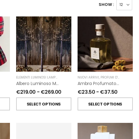
SHOW :
ELEMENTI LUMINOSI LAMPADE E LED
,
NATALE
NUOVI ARRIVI
,
FIORIRA' UN GIARDINO
,
PROFUMI D'AMBIENTE
,
PR
Albero Luminoso Marrone Interno-Esterno Di Fiorirà Un Giardino
Ambra Profumatori Per Ambiente A Bastoncini Di Chiara Firenze
€
219.00
-
€
269.00
€
23.50
-
€
37.50
SELECT OPTIONS
SELECT OPTIONS