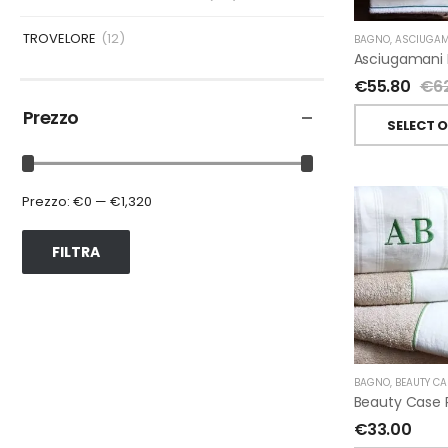
TROVELORE
(12)
BAGNO
,
ASCIUGAM
€
55.80
€
6
Prezzo
SELECT 
Prezzo:
€0
—
€1,320
FILTRA
BAGNO
,
BEAUTY CA
€
33.00