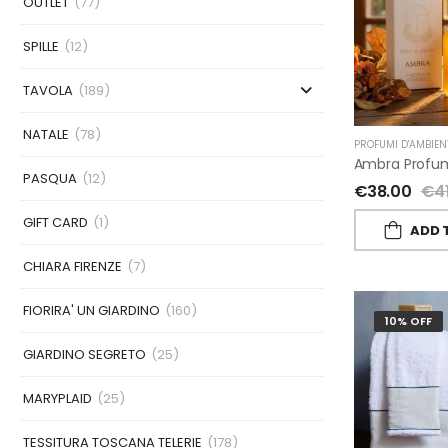
OUTLET
(77)
SPILLE
(12)
TAVOLA
(189)
NATALE
(78)
PROFUMI D'AMBIEN
PASQUA
(12)
€
38.00
€
4
GIFT CARD
(1)
ADD 
CHIARA FIRENZE
(7)
FIORIRA' UN GIARDINO
(160)
10% OFF
GIARDINO SEGRETO
(25)
MARYPLAID
(25)
TESSITURA TOSCANA TELERIE
(178)