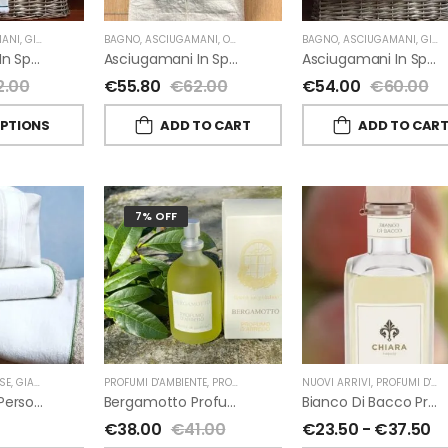
ANI
,
GIARDINO SEGRETO
BAGNO
,
ASCIUGAMANI
,
OUTLET
,
GIARDINO SEGRETO
BAGNO
,
ASCIUGAMANI
,
GIARDINO SEGRETO
Asciugamani In Spugna E Lino Di Giardino Segreto
Asciugamani In Spugna E Lino Di Giardino Segreto
Asciugamani In Spugna E Nappe Di Giardino Segreto
2.00
€
55.80
€
62.00
€
54.00
€
60.00
OPTIONS
ADD TO CART
ADD TO CAR
7% OFF
SE
,
GIARDINO SEGRETO
PROFUMI D'AMBIENTE
,
PROFUMI D'AMBIENTE FIORIRA' UN GIARDINO
NUOVI ARRIVI
,
PROFUMI D'AMBIENTE
,
FI
Beauty Case Personalizzati In Lino Rigato Giardino Segreto
Bergamotto Profumo D’ambiente Di Fiorirà Un Giardino
Bianco Di Bacco Profumatori Per Ambiente A Bastoncini Di Chiara Firenze
€
38.00
€
41.00
€
23.50
-
€
37.50