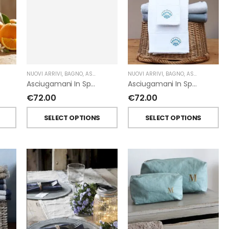
NUOVI ARRIVI
,
BAGNO
,
ASCIUGAMANI
,
FIORIRA' UN GIARDINO
,
GIARDINO SEGRETO
NUOVI ARRIVI
,
BAGNO
,
ASCIUGAMANI
,
Asciugamani In Spugna Con Fiori In Lino Applicati Di Giardino Segreto.
Asciugamani In Spugna Con Ricami Marini Di Giardino Segreto.
€
72.00
€
72.00
T
SELECT OPTIONS
SELECT OPTIONS