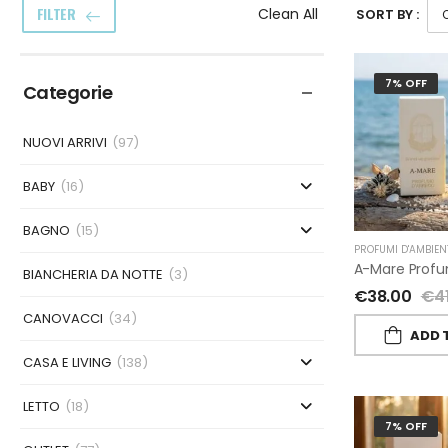
FILTER
Clean All
SORT BY :
7% OFF
Categorie
NUOVI ARRIVI
(97)
BABY
(16)
BAGNO
(15)
PROFUMI D'AMBIEN
BIANCHERIA DA NOTTE
(3)
€
38.00
€
4
CANOVACCI
(34)
ADD 
CASA E LIVING
(138)
LETTO
(18)
7% OFF