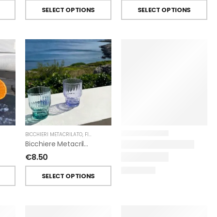
SELECT OPTIONS
SELECT OPTIONS
BICCHIERI METACRILATO
,
FIORIRA' UN GIARDINO
Bicchiere Metacrilato Righe Impilabile Di Fiorirà Un Giardino
€
8.50
SELECT OPTIONS