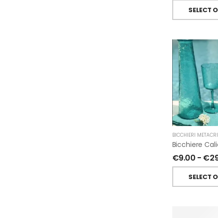
SELECT 
BICCHIERI METACR
€
9.00
-
€
2
SELECT 