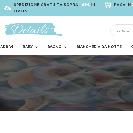
SPEDIZIONE GRATUITA SOPRA I
69€
IN
PAGA IN
ITALIA
ARRIVI
BABY
BAGNO
BIANCHERIA DA NOTTE