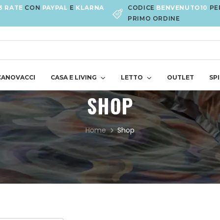
3 RATE
CON
PAYPAL
E
KLARNA
CODICE
BENVENUTO10
PE
PRIMO ORDINE
CANOVACCI
CASA E LIVING
LETTO
OUTLET
SPI
SHOP
Home
Shop