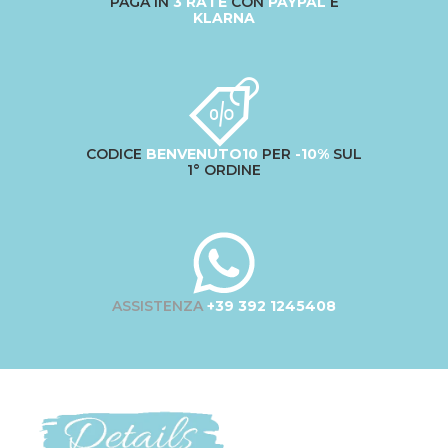
PAGA IN
3 RATE
CON
PAYPAL
E
KLARNA
CODICE
BENVENUTO10
PER
-10%
SUL
1° ORDINE
ASSISTENZA
+39 392 1245408