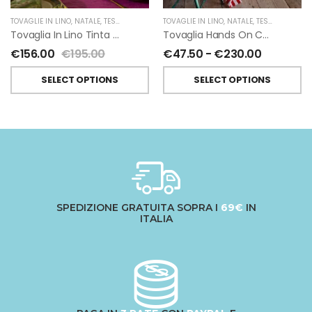
TOVAGLIE IN LINO
,
NATALE
,
TESSITURA TOSCANA TELERIE
TOVAGLIE IN LINO
,
NATALE
,
TESSITURA TOSCANA TELERIE
Tovaglia In Lino Tinta Unita Di Tessitura Toscana Telerie 170×310 Cm
Tovaglia Hands On Christmas Misto Lino Di Tessitura Toscana Telerie
€
156.00
€
195.00
€
47.50
-
€
230.00
SELECT OPTIONS
SELECT OPTIONS
SPEDIZIONE GRATUITA SOPRA I
69€
IN
ITALIA