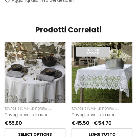
Aggiungi alla lista dei desideri
Prodotti Correlati
OUT OF
STOCK
TOVAGLIE IN VINILE
,
FIORIRA' UN GIARDINO
TOVAGLIE IN VINILE
,
FIORIRA' UN GIARDINO
Tovaglia Vinile Impermeabile Pizzo Tonda Di Fiorirà Un Giardino
Tovaglia Vinile Impermeabile Pizzo Bianco Di Fiorirà Un Giardino
€
55.80
€
45.50
-
€
54.70
SELECT OPTIONS
LEGGI TUTTO