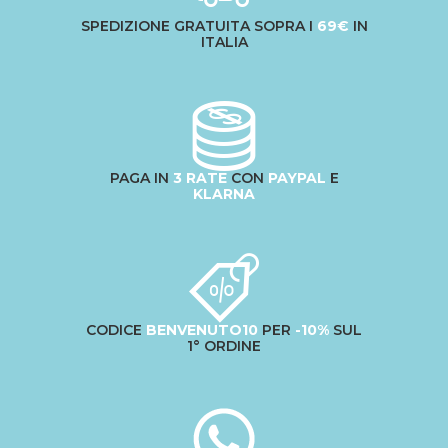
SPEDIZIONE GRATUITA SOPRA I
69€
IN
ITALIA
PAGA IN
3 RATE
CON
PAYPAL
E
KLARNA
CODICE
BENVENUTO10
PER
-10%
SUL
1° ORDINE