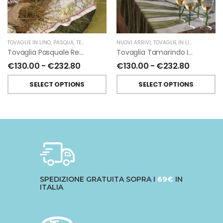
TOVAGLIE IN LINO
,
PASQUA
,
TESSITURA TOSCANA TELERIE
NUOVI ARRIVI
,
TOVAGLIE IN LINO
,
TESSITUR
Tovaglia Pasquale Remi In Lino Di Tessitura Toscana Telerie
Tovaglia Tamarindo In Lino Di Tessitura Toscana Telerie
€
130.00
-
€
232.80
€
130.00
-
€
232.80
SELECT OPTIONS
SELECT OPTIONS
SPEDIZIONE GRATUITA SOPRA I
69€
IN
ITALIA