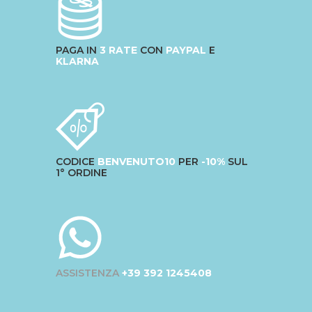
PAGA IN
3 RATE
CON
PAYPAL
E
KLARNA
CODICE
BENVENUTO10
PER
-10%
SUL
1° ORDINE
ASSISTENZA
+39 392 1245408