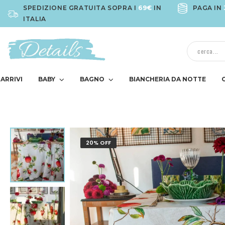
SPEDIZIONE GRATUITA SOPRA I
69€
IN
PAGA IN
ITALIA
ARRIVI
BABY
BAGNO
BIANCHERIA DA NOTTE
20% OFF