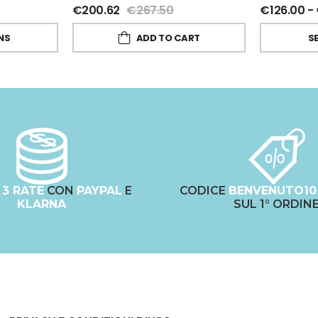
€
200.62
€
267.50
€
126.00
-
NS
ADD TO CART
S
N
3 RATE
CON
PAYPAL
E
CODICE
BENVENUTO10
KLARNA
SUL 1° ORDIN