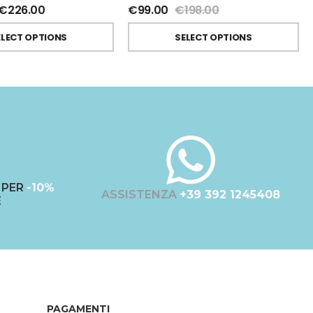
€
226.00
€
99.00
€
198.00
ELECT OPTIONS
SELECT OPTIONS
PER
-10%
ASSISTENZA
+39 392 1245408
E
PAGAMENTI