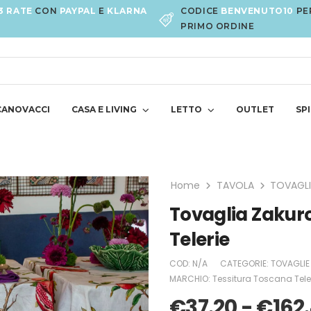
3 RATE
CON
PAYPAL
E
KLARNA
CODICE
BENVENUTO10
PE
PRIMO ORDINE
CANOVACCI
CASA E LIVING
LETTO
OUTLET
SPI
Home
TAVOLA
TOVAGLI
Tovaglia Zakuro
Telerie
COD:
N/A
CATEGORIE:
TOVAGLIE 
MARCHIO:
Tessitura Toscana Tele
€
37.20
-
€
162