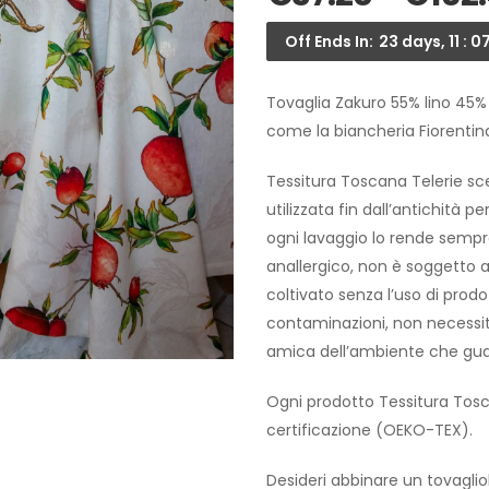
Off Ends In:
23 days, 11 : 07
Tovaglia Zakuro 55% lino 45%
come la biancheria Fiorentina
Tessitura Toscana Telerie sce
utilizzata fin dall’antichità p
ogni lavaggio lo rende sempre
anallergico, non è soggetto a 
coltivato senza l’uso di prodo
contaminazioni, non necessità
amica dell’ambiente che guar
Ogni prodotto Tessitura Tosc
certificazione (OEKO-TEX).
Desideri abbinare un tovagliol