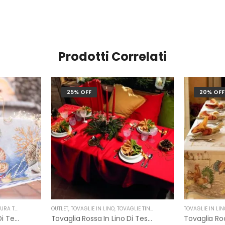
Prodotti Correlati
25% OFF
20% OFF
CANA TELERIE
OUTLET
,
TOVAGLIE IN LINO
,
TOVAGLIE TINTA UNITA IN LINO
TOVAGLIE IN LIN
,
NATALE
,
TES
Tovaglia Murice In Lino Di Tessitura Toscana Telerie
Tovaglia Rossa In Lino Di Tessitura Toscana Telerie