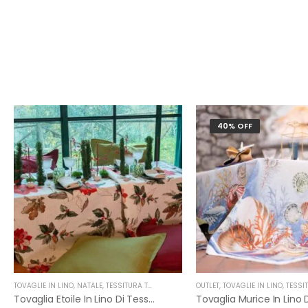
40% OFF
TOVAGLIE IN LINO
,
NATALE
,
TESSITURA TOSCANA TELERIE
OUTLET
,
TOVAGLIE IN LINO
,
TESSITURA TOS
Tovaglia Etoile In Lino Di Tessitura Toscana Telerie