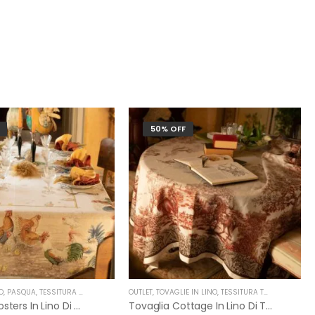
50% OFF
O
SITURA TOSCANA TELERIE
,
PASQUA
,
TESSITURA TOSCANA TELERIE
OUTLET
,
TOVAGLIE IN LINO
,
TESSITURA TOSCANA TELERIE
Tovaglia Roosters In Lino Di Tessitura Toscana Telerie
Tovaglia Cottage In Lino Di Tessitura Toscana Telerie