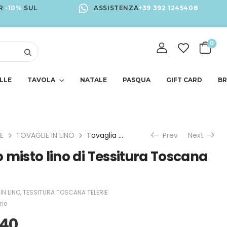
R
-10%
SUL
ASSISTENZA
+39 392 1245408
0
LLE
TAVOLA
NATALE
PASQUA
GIFT CARD
B
E
TOVAGLIE IN LINO
Tovaglia Zakuro misto lino di Tessitura Toscana Telerie
Prev
Next
 misto lino di Tessitura Toscana
IN LINO
,
TESSITURA TOSCANA TELERIE
rie
.40