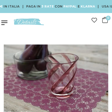
N ITALIA | PAGA IN
3 RATE
CON
PAYPAL
E
KLARNA
| USA IL C
0