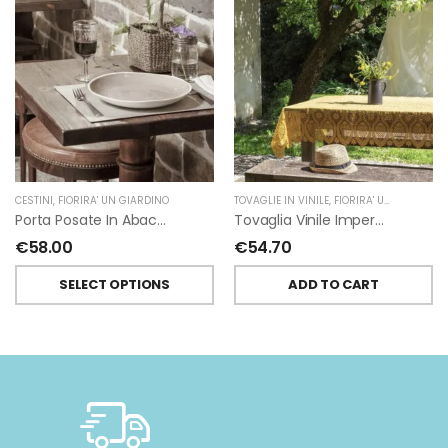
CESTINI
,
FIORIRA' UN GIARDINO
TOVAGLIE IN VINILE
,
FIORIRA' UN GIARDINO
Porta Posate In Abaca 4 Scomparti
Tovaglia Vinile Impermeabile Pizzo Giallo Di Fiorirà Un Giardino
€
58.00
€
54.70
SELECT OPTIONS
ADD TO CART