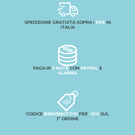
SPEDIZIONE GRATUITA SOPRA I
69€
IN
ITALIA
PAGA IN
3 RATE
CON
PAYPAL
E
KLARNA
CODICE
BENVENUTO10
PER
-10%
SUL
1° ORDINE