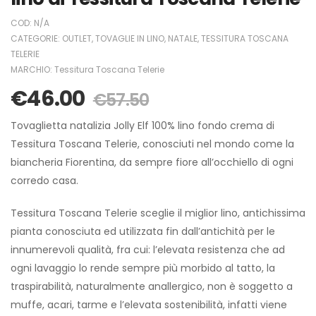
COD:
N/A
CATEGORIE:
OUTLET
,
TOVAGLIE IN LINO
,
NATALE
,
TESSITURA TOSCANA
TELERIE
MARCHIO:
Tessitura Toscana Telerie
€
46.00
€
57.50
Tovaglietta natalizia Jolly Elf 100% lino fondo crema di
Tessitura Toscana Telerie, conosciuti nel mondo come la
biancheria Fiorentina, da sempre fiore all’occhiello di ogni
corredo casa.
Tessitura Toscana Telerie sceglie il miglior lino, antichissima
pianta conosciuta ed utilizzata fin dall’antichità per le
innumerevoli qualità, fra cui: l’elevata resistenza che ad
ogni lavaggio lo rende sempre più morbido al tatto, la
traspirabilità, naturalmente anallergico, non è soggetto a
muffe, acari, tarme e l’elevata sostenibilità, infatti viene