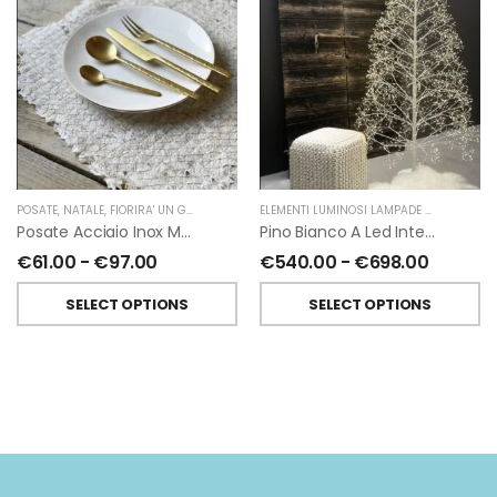
POSATE
,
NATALE
,
FIORIRA' UN GIARDINO
ELEMENTI LUMINOSI LAMPADE E LED
,
NATAL
Posate Acciaio Inox Manico Battuto Oro Di Fiorirà Un Giardino
Pino Bianco A Led Interno-Esterno Di Fiorirà Un Giardino
€
61.00
-
€
97.00
€
540.00
-
€
698.00
SELECT OPTIONS
SELECT OPTIONS