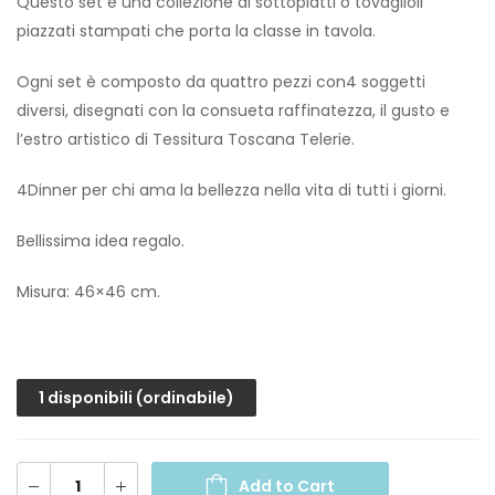
Questo set è una collezione di sottopiatti o tovaglioli
piazzati stampati che porta la classe in tavola.
Ogni set è composto da quattro pezzi con4 soggetti
diversi, disegnati con la consueta raffinatezza, il gusto e
l’estro artistico di Tessitura Toscana Telerie.
4Dinner per chi ama la bellezza nella vita di tutti i giorni.
Bellissima idea regalo.
Misura: 46×46 cm.
1 disponibili (ordinabile)
Add to Cart