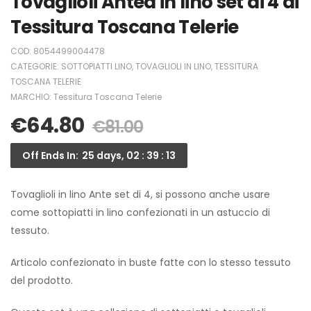
Tovaglioli Antea in lino set di 4 di
Tessitura Toscana Telerie
COD:
8054499004478
CATEGORIE:
SOTTOPIATTI LINO
,
TOVAGLIOLI IN LINO
,
TESSITURA
TOSCANA TELERIE
MARCHIO:
Tessitura Toscana Telerie
€
64.80
€
81.00
Off Ends In:
25 days, 02 : 39 : 13
Tovaglioli in lino Ante set di 4, si possono anche usare
come sottopiatti in lino confezionati in un astuccio di
tessuto.
Articolo confezionato in buste fatte con lo stesso tessuto
del prodotto.