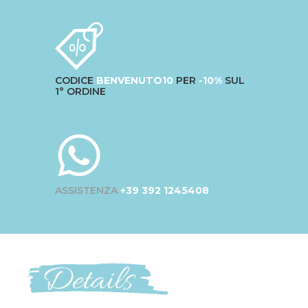
CODICE
BENVENUTO10
PER
-10%
SUL
1° ORDINE
ASSISTENZA
+39 392 1245408