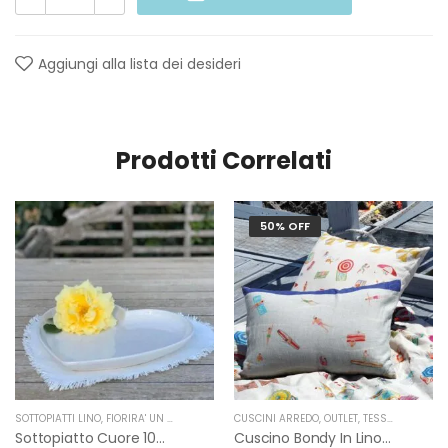
Aggiungi alla lista dei desideri
Prodotti Correlati
50% OFF
SOTTOPIATTI LINO
,
FIORIRA' UN GIARDINO
CUSCINI ARREDO
,
OUTLET
,
TESSITURA TOSCANA TELERIE
Sottopiatto Cuore 100% Lino Grezzo Panna Di Fiorirà Un Giardino
Cuscino Bondy In Lino Di Tessitura Toscana Telerie