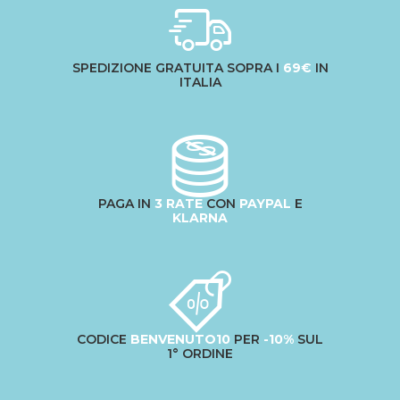
SPEDIZIONE GRATUITA SOPRA I
69€
IN
ITALIA
PAGA IN
3 RATE
CON
PAYPAL
E
KLARNA
CODICE
BENVENUTO10
PER
-10%
SUL
1° ORDINE