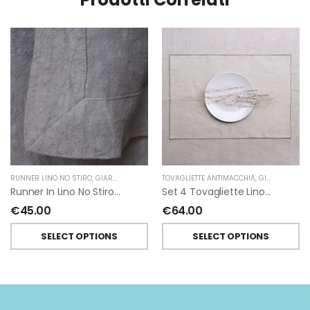
RUNNER LINO NO STIRO
,
GIARDINO SEGRETO
TOVAGLIETTE ANTIMACCHIA
,
GIARDINO SEGRETO
Runner In Lino No Stiro Di Giardino Segreto
Set 4 Tovagliette Lino Antimacchia Resinato Giardino Segreto
€
45.00
€
64.00
SELECT OPTIONS
SELECT OPTIONS