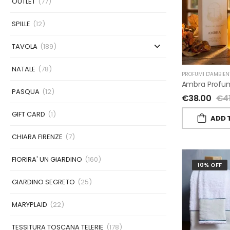
OUTLET
(77)
SPILLE
(12)
TAVOLA
(189)
NATALE
(78)
PROFUMI D'AMBIEN
PASQUA
(12)
€
38.00
€
4
GIFT CARD
(1)
ADD 
CHIARA FIRENZE
(7)
FIORIRA' UN GIARDINO
(160)
10% OFF
GIARDINO SEGRETO
(25)
MARYPLAID
(22)
TESSITURA TOSCANA TELERIE
(178)