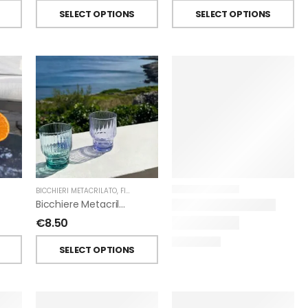
SELECT OPTIONS
SELECT OPTIONS
BICCHIERI METACRILATO
,
FIORIRA' UN GIARDINO
Bicchiere Metacrilato Righe Impilabile Di Fiorirà Un Giardino
€
8.50
SELECT OPTIONS