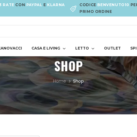
3 RATE
CON
PAYPAL
E
KLARNA
CODICE
BENVENUTO10
PE
PRIMO ORDINE
CANOVACCI
CASA E LIVING
LETTO
OUTLET
SPI
SHOP
Home
Shop