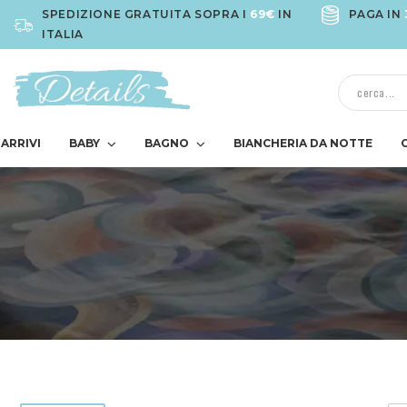
SPEDIZIONE GRATUITA SOPRA I
69€
IN
PAGA IN
ITALIA
ARRIVI
BABY
BAGNO
BIANCHERIA DA NOTTE