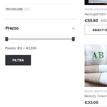
TROVELORE
(12)
BAGNO
,
ASCIUGAM
€
55.80
€
6
Prezzo
SELECT 
Prezzo:
€0
—
€1,320
FILTRA
BAGNO
,
BEAUTY CA
€
33.00