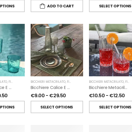
OPTIONS
ADD TO CART
SELECT OPTIONS
ILATO
,
FIORIRA' UN GIARDINO
BICCHIERI METACRILATO
,
FIORIRA' UN GIARDINO
BICCHIERI METACRILATO
,
FIORIRA' UN GIARDINO
Bicchiere Calice E Bottiglia Metacrilati Effetto Martellato Turchese Di Fiorirà Un Giardino
Bicchiere Calice E Bottiglia Metacrilati Effetto Martellato Verde Di Fiorirà Un Giardino
Bicchiere Metacrilato Diamante Di Fiorirà Un Giardino
9.50
€
9.00
-
€
29.50
€
10.50
-
€
12.50
OPTIONS
SELECT OPTIONS
SELECT OPTIONS