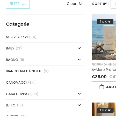
FILTER
Clean All
SORT BY :
7% OFF
Categorie
NUOVI ARRIVI
(94)
BABY
(13)
BAGNO
(15)
PROFUMI D'AMBIEN
BIANCHERIA DA NOTTE
(3)
€
38.00
€
4
CANOVACCI
(34)
ADD 
CASA E LIVING
(138)
LETTO
(18)
7% OFF