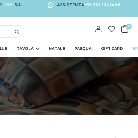
R
-10%
SUL
ASSISTENZA
+39 392 1245408
0
LLE
TAVOLA
NATALE
PASQUA
GIFT CARD
B