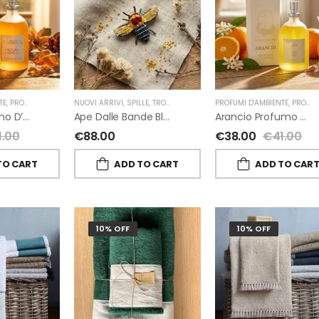
TE
,
PROFUMI D'AMBIENTE FIORIRA' UN GIARDINO
NUOVI ARRIVI
,
SPILLE
,
TROVELORE
,
FIORIRA' UN GIARDINO
PROFUMI D'AMBIENTE
,
PROFUMI D'AMBIENTE FIORIRA' UN GIARDINO
Ambra Profumo D’ambiente Di Fiorirà Un Giardino
Ape Dalle Bande Blu Spilla Decorata A Mano Di Trovelore
Arancio Profumo D’ambiente Di Fiorirà Un Giardino
1.00
€
88.00
€
38.00
€
41.00
TO CART
ADD TO CART
ADD TO CAR
10% OFF
10% OFF