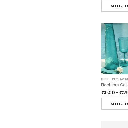
SELECT 
BICCHIERI METACR
€
9.00
-
€
2
SELECT 