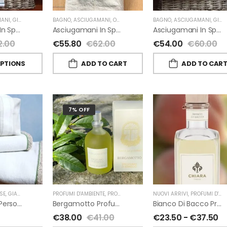
ANI
,
GIARDINO SEGRETO
BAGNO
,
ASCIUGAMANI
,
OUTLET
,
GIARDINO SEGRETO
BAGNO
,
ASCIUGAMANI
,
GIARDINO SEGRETO
Asciugamani In Spugna E Lino Di Giardino Segreto
Asciugamani In Spugna E Lino Di Giardino Segreto
Asciugamani In Spugna E Nappe Di Giardino Segreto
2.00
€
55.80
€
62.00
€
54.00
€
60.00
OPTIONS
ADD TO CART
ADD TO CAR
7% OFF
SE
,
GIARDINO SEGRETO
PROFUMI D'AMBIENTE
,
PROFUMI D'AMBIENTE FIORIRA' UN GIARDINO
NUOVI ARRIVI
,
PROFUMI D'AMBIENTE
,
FI
Beauty Case Personalizzati In Lino Rigato Giardino Segreto
Bergamotto Profumo D’ambiente Di Fiorirà Un Giardino
Bianco Di Bacco Profumatori Per Ambiente A Bastoncini Di Chiara Firenze
€
38.00
€
41.00
€
23.50
-
€
37.50