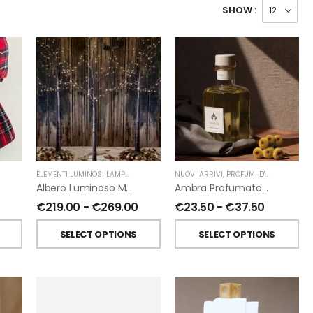
SHOW :
ELEMENTI LUMINOSI LAMPADE E LED
,
NATALE
NUOVI ARRIVI
,
FIORIRA' UN GIARDINO
,
PROFUMI D'AMBIENTE
,
PR
Albero Luminoso Marrone Interno-Esterno Di Fiorirà Un Giardino
Ambra Profumatori Per Ambiente A Bastoncini Di Chiara Firenze
€
219.00
-
€
269.00
€
23.50
-
€
37.50
SELECT OPTIONS
SELECT OPTIONS