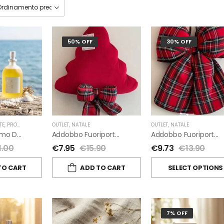
50% OFF
30% OFF
TE
,
PROFUMI D'AMBIENTE FIORIRA' UN GIARDINO
OUTLET
,
NATALE
,
FIORIRA' UN GIARDINO
OUTLET
,
NATALE
A-Mare Profumo D’ambiente Di Fiorirà Un Giardino
Addobbo Fuoriporta Alberello Velluto Rosso Con Fiocchetto Tartan
Addobbo Fuoriporta Fiocco In Velluto Rosso O In Tartan
1.00
€
7.95
€
15.90
€
9.73
€
13.90
TO CART
ADD TO CART
SELECT OPTIONS
7% OFF