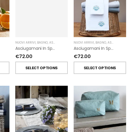
NUOVI ARRIVI
,
BAGNO
,
ASCIUGAMANI
,
FIORIRA' UN GIARDINO
,
GIARDINO SEGRETO
NUOVI ARRIVI
,
BAGNO
,
ASCIUGAMANI
,
Asciugamani In Spugna Con Fiori In Lino Applicati Di Giardino Segreto.
Asciugamani In Spugna Con Ricami Marini Di Giardino Segreto.
€
72.00
€
72.00
T
SELECT OPTIONS
SELECT OPTIONS