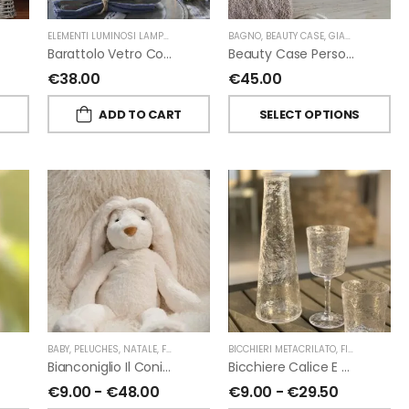
ELEMENTI LUMINOSI LAMPADE E LED
,
NATALE
BAGNO
,
FIORIRA' UN GIARDINO
,
BEAUTY CASE
,
GIARDINO SEGRETO
Barattolo Vetro Con Corda Energia Solare Esterno D11 H15.6 Cm
Beauty Case Personalizzati In Lino Resinato Antimacchia Giardino Segreto
€
38.00
€
45.00
T
ADD TO CART
SELECT OPTIONS
ORIRA' UN GIARDINO
,
PROFUMATORI A BASTONCINI
BABY
,
PELUCHES
,
NATALE
,
FIORIRA' UN GIARDINO
,
CHIARA FIRENZE
BICCHIERI METACRILATO
,
FIORIRA' UN GIARDINO
Bianconiglio Il Coniglio Dalle Lunghe Orecchie H50 Cm Di Fiorirà Un Giardino
Bicchiere Calice E Bottiglia Metacrilati Effetto Martellato Trasparente Di Fiorirà Un Giardino
€
9.00
-
€
48.00
€
9.00
-
€
29.50