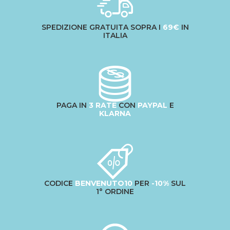
SPEDIZIONE GRATUITA SOPRA I
69€
IN
ITALIA
PAGA IN
3 RATE
CON
PAYPAL
E
KLARNA
CODICE
BENVENUTO10
PER
-10%
SUL
1° ORDINE