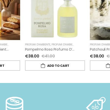
INO
A' UN GIARDINO
PROFUMI D'AMBIENTE
,
FIORIRA' UN GIARDINO
,
PROFUMI D'AMBIENTE FIORIRA' UN GIARDINO
PROFUMI D'AMBI
,
FI
Biscotti Profumo D’ambiente Di Fiorirà Un Giardino
Pompelmo Rosa Profumo D’ambiente Di Fiorirà Un Giardino
€
38.00
€
41.00
€
38.00
€
ART
ADD TO CART