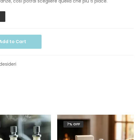
anze, così potrai scegliere quella che più ti piace.
Add to Cart
 desideri
7% OFF