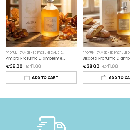
PROFUMI D'AMBIENTE
,
PROFUMI D'AMBIENTE FIORIRA' UN GIARDINO
PROFUMI D'AMBIENTE
,
FIORIRA' UN GIARD
,
PROFUMI D'AMBIENTE FIORIR
Ambra Profumo D’ambiente Di Fiorirà Un Giardino
€
38.00
€
41.00
€
38.00
€
41.00
ADD TO CART
ADD TO C