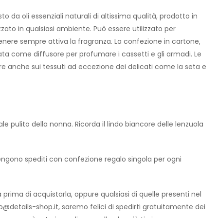
a oli essenziali naturali di altissima qualità, prodotto in
zzato in qualsiasi ambiente. Può essere utilizzato per
enere sempre attiva la fragranza. La confezione in cartone,
zata come diffusore per profumare i cassetti e gli armadi. Le
re anche sui tessuti ad eccezione dei delicati come la seta e
ale pulito della nonna. Ricorda il lindo biancore delle lenzuola
engono spediti con confezione regalo singola per ogni
prima di acquistarla, oppure qualsiasi di quelle presenti nel
fo@details-shop.it, saremo felici di spedirti gratuitamente dei