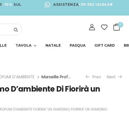
R
-10%
SUL
ASSISTENZA
+39 392 1245408
0
LLE
TAVOLA
NATALE
PASQUA
GIFT CARD
B
OFUMI D'AMBIENTE
Marseille Profumo D’ambiente Di Fiorirà un Giardino
Prev
Next
mo D’ambiente Di Fiorirà un
ROFUMI D'AMBIENTE FIORIRA' UN GIARDINO
,
FIORIRA' UN GIARDINO