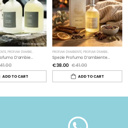
ENTE
ORIRA' UN GIARDINO
,
PROFUMI D'AMBIENTE FIORIRA' UN GIARDINO
PROFUMI D'AMBIENTE
,
FIORIRA' UN GIARDINO
,
PROFUMI D'AMBIENTE FIORIRA' UN GIARDINO
Patchouli Profumo D’ambiente Di Fiorirà Un Giardino
Spezie Profumo D’ambiente Di Fiorirà Un Giardino
41.00
€
38.00
€
41.00
ADD TO CART
ADD TO CART