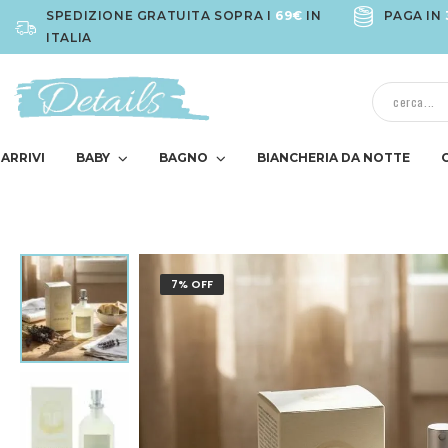
SPEDIZIONE GRATUITA SOPRA I
69€
IN
PAGA IN
ITALIA
ARRIVI
BABY
BAGNO
BIANCHERIA DA NOTTE
7% OFF