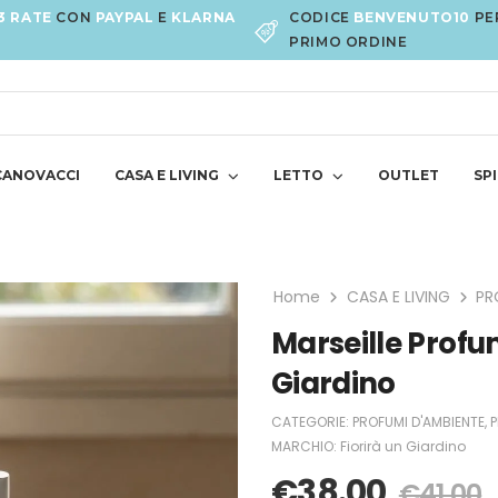
3 RATE
CON
PAYPAL
E
KLARNA
CODICE
BENVENUTO10
PE
PRIMO ORDINE
CANOVACCI
CASA E LIVING
LETTO
OUTLET
SPI
Home
CASA E LIVING
PR
Marseille Profu
Giardino
CATEGORIE:
PROFUMI D'AMBIENTE
,
P
MARCHIO:
Fiorirà un Giardino
€
38.00
€
41.00