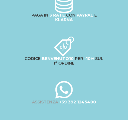
PAGA IN
3 RATE
CON
PAYPAL
E
KLARNA
CODICE
BENVENUTO10
PER
-10%
SUL
1° ORDINE
ASSISTENZA
+39 392 1245408