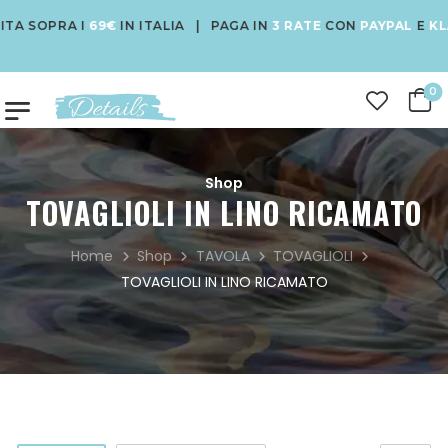
A SOPRA I
69€
IN ITALIA | PAGA IN
3 RATE
CON
PAYPAL
E
KLA
0
Shop
TOVAGLIOLI IN LINO RICAMATO
Home
Shop
TAVOLA
TOVAGLIOLI
TOVAGLIOLI IN LINO RICAMATO