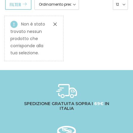
FILTER
Non è stato
trovato nessun
prodotto che
corrisponde alla
tua selezione.
SPEDIZIONE GRATUITA SOPRA I
69€
IN
ITALIA