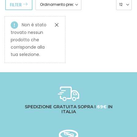
FILTER
Non è stato
trovato nessun
prodotto che
corrisponde alla
tua selezione.
SPEDIZIONE GRATUITA SOPRA I
69€
IN
ITALIA