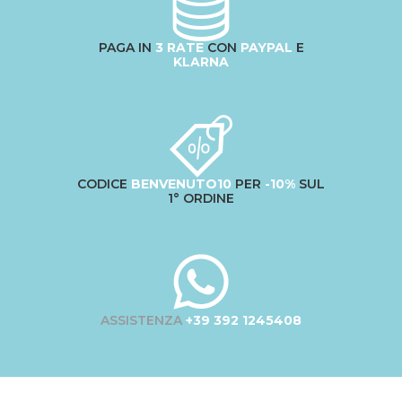
PAGA IN
3 RATE
CON
PAYPAL
E
KLARNA
CODICE
BENVENUTO10
PER
-10%
SUL
1° ORDINE
ASSISTENZA
+39 392 1245408