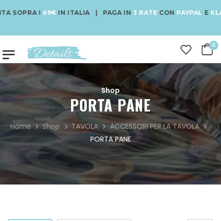
 SOPRA I
69€
IN ITALIA | PAGA IN
3 RATE
CON
PAYPAL
E
KLAR
0
Shop
PORTA PANE
Home
Shop
TAVOLA
ACCESSORI PER LA TAVOLA
PORTA PANE