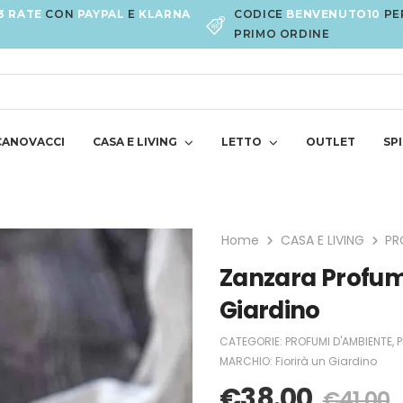
3 RATE
CON
PAYPAL
E
KLARNA
CODICE
BENVENUTO10
PE
PRIMO ORDINE
CANOVACCI
CASA E LIVING
LETTO
OUTLET
SPI
Home
CASA E LIVING
PR
Zanzara Profumo
Giardino
CATEGORIE:
PROFUMI D'AMBIENTE
,
P
MARCHIO:
Fiorirà un Giardino
€
38.00
€
41.00