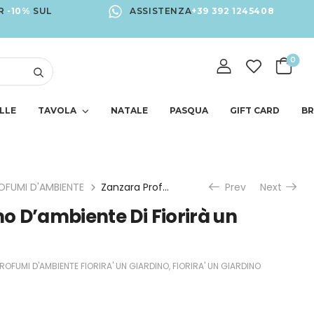
R
-10%
SUL
ASSISTENZA
+39 392 1245408
0
LLE
TAVOLA
NATALE
PASQUA
GIFT CARD
B
OFUMI D'AMBIENTE
Zanzara Profumo D’ambiente Di Fiorirà un Giardino
Prev
Next
 D’ambiente Di Fiorirà un
ROFUMI D'AMBIENTE FIORIRA' UN GIARDINO
,
FIORIRA' UN GIARDINO