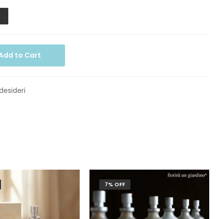
Add to Cart
 desideri
7% OFF