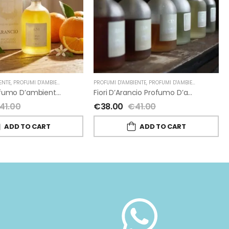
ENTE
ORIRA' UN GIARDINO
,
PROFUMI D'AMBIENTE FIORIRA' UN GIARDINO
PROFUMI D'AMBIENTE
,
FIORIRA' UN GIARDINO
,
PROFUMI D'AMBIENTE FIORIRA' UN GIARDINO
Arancio Profumo D’ambiente Di Fiorirà Un Giardino
Fiori D’Arancio Profumo D’ambiente Di Fiorirà Un Giardino
41.00
€
38.00
€
41.00
ADD TO CART
ADD TO CART