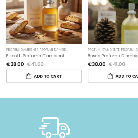
PROFUMI D'AMBIENTE
,
PROFUMI D'AMBIENTE FIORIRA' UN GIARDINO
PROFUMI D'AMBIENTE
,
FIORIRA' UN GIARD
,
PROFUMI D'AMBIENTE FIORIR
Biscotti Profumo D’ambiente Di Fiorirà Un Giardino
€
38.00
€
41.00
€
38.00
€
41.00
ADD TO CART
ADD TO C