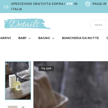
SPEDIZIONE GRATUITA SOPRA I
69€
IN
PAGA IN
ITALIA
ARRIVI
BABY
BAGNO
BIANCHERIA DA NOTTE
7% OFF