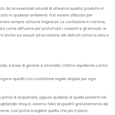
a oli essenziali naturali di altissima qualità, prodotto in
zzato in qualsiasi ambiente. Può essere utilizzato per
enere sempre attiva la fragranza. La confezione in cartone,
zata come diffusore per profumare i cassetti e gli armadi. Le
re anche sui tessuti ad eccezione dei delicati come la seta e
de, a base di geranio e citronella. Ottimo repellente contro
engono spediti con confezione regalo singola per ogni
prima di acquistarla, oppure qualsiasi di quelle presenti nel
fo@details-shop.it, saremo felici di spedirti gratuitamente dei
anze, così potrai scegliere quella che più ti piace.